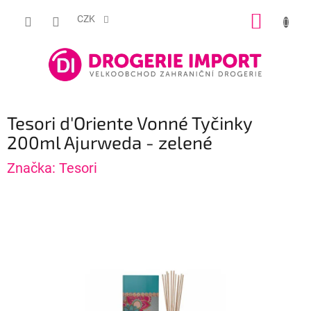
Přejít
NÁKUP
na
CZK
obsah
KOŠÍK
Tesori d'Oriente Vonné Tyčinky
200ml Ajurweda - zelené
Značka:
Tesori