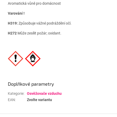
Aromatická vůně pro domácnost
Varování !
H319:
Způsobuje vážné podráždění očí.
H272
Může zesílit požár; oxidant.
Doplňkové parametry
Kategorie
:
Osvěžovače vzduchu
EAN
:
Zvolte variantu
Z