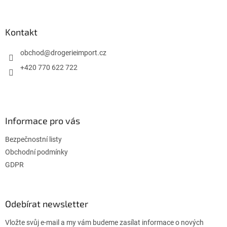
á
p
a
Kontakt
t
í
obchod
@
drogerieimport.cz
+420 770 622 722
Informace pro vás
Bezpečnostní listy
Obchodní podmínky
GDPR
Odebírat newsletter
Vložte svůj e-mail a my vám budeme zasílat informace o nových