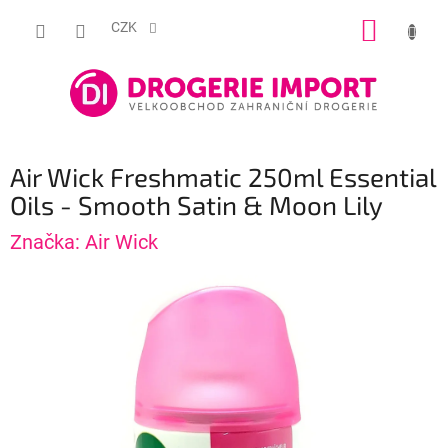
Přejít
NÁKUP
na
CZK
obsah
KOŠÍK
Air Wick Freshmatic 250ml Essential
Oils - Smooth Satin & Moon Lily
Značka:
Air Wick