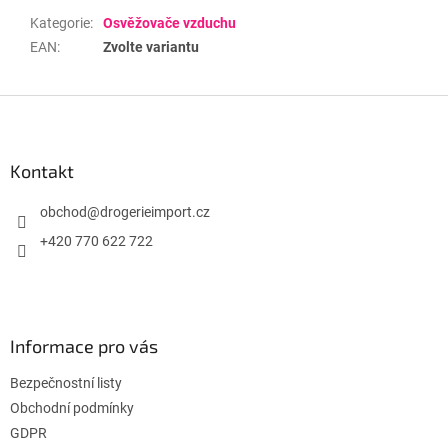
Kategorie
:
Osvěžovače vzduchu
EAN
:
Zvolte variantu
Z
á
p
a
Kontakt
t
í
obchod
@
drogerieimport.cz
+420 770 622 722
Informace pro vás
Bezpečnostní listy
Obchodní podmínky
GDPR