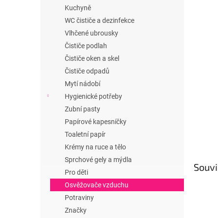
n
Kuchyně
e
WC čističe a dezinfekce
l
Vlhčené ubrousky
Čističe podlah
Čističe oken a skel
Čističe odpadů
Mytí nádobí
Hygienické potřeby
Zubní pasty
Papírové kapesníčky
Toaletní papír
Krémy na ruce a tělo
Sprchové gely a mýdla
Souvi
Pro děti
Osvěžovače vzduchu
Potraviny
Značky