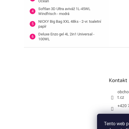
Ocean
Softlan 3D Ultra aviváž 1L-45WL
Windfrisch - modrá
NICKY Big Bag XXL 48ks - 2-vr. toaletní
papír
Deluxe Enzo gel 4L 2in1 Universal -
100WL
Z
á
p
a
t
Kontakt
í
obcho
t.cz
+420 
Tento web p