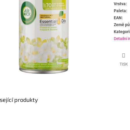
Vrstva:
Paleta:
EAN:
Země pů
Kategori
Detailní 
TISK
sející produkty