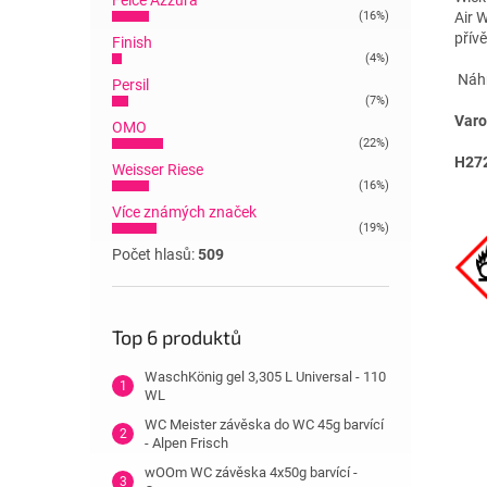
Felce Azzura
(16%)
Air 
přívě
Finish
(4%)
Náhr
Persil
(7%)
Varo
OMO
(22%)
H27
Weisser Riese
(16%)
Více známých značek
(19%)
Počet hlasů:
509
Top 6 produktů
WaschKönig gel 3,305 L Universal - 110
WL
WC Meister závěska do WC 45g barvící
- Alpen Frisch
wOOm WC závěska 4x50g barvící -