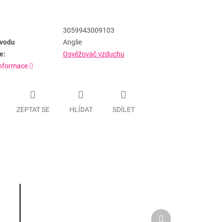
3059943009103
vodu
Anglie
e:
Osvěžovač vzduchu
informace
ZEPTAT SE
HLÍDAT
SDÍLET
Další