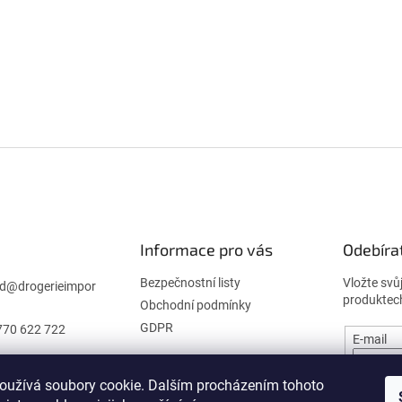
Informace pro vás
Odebíra
Bezpečnostní listy
Vložte svů
d
@
drogerieimpor
produktec
Obchodní podmínky
GDPR
770 622 722
E-mail
oužívá soubory cookie. Dalším procházením tohoto
PŘIHL