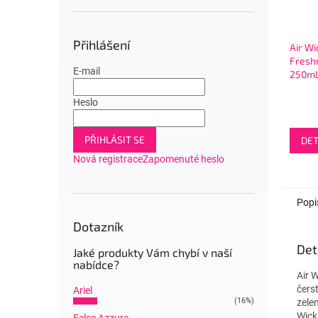
Přihlášení
Air Wi
Fresh
E-mail
250ml 
Linen
Heslo
PŘIHLÁSIT SE
DET
Nová registrace
Zapomenuté heslo
Popi
Dotazník
Det
Jaké produkty Vám chybí v naší
nabídce?
Air 
čers
Ariel
(16%)
zele
Wick