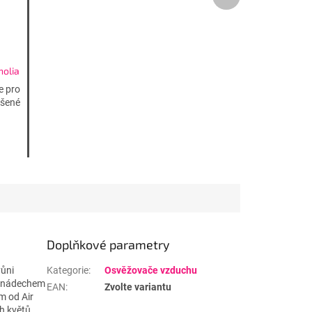
produkt
olia
e pro
ášené
Doplňkové parametry
vůni
Kategorie
:
Osvěžovače vzduchu
 s nádechem
EAN
:
Zvolte variantu
m od Air
h květů.