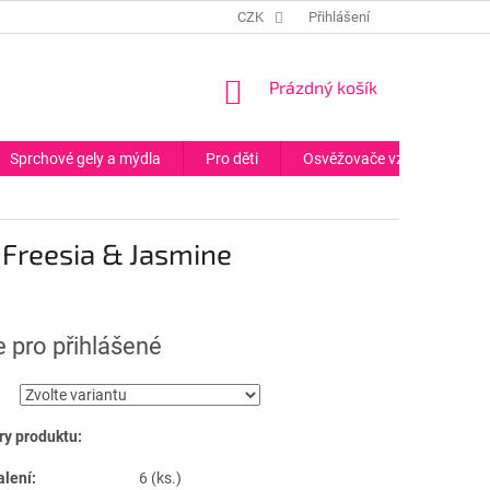
CZK
Přihlášení
NÁKUPNÍ
Prázdný košík
KOŠÍK
Sprchové gely a mýdla
Pro děti
Osvěžovače vzduchu
 Freesia & Jasmine
 pro přihlášené
y produktu:
alení:
6 (ks.)