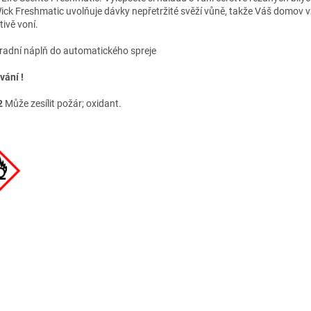
Wick Freshmatic uvolňuje dávky nepřetržité svěží vůně, takže Váš domov 
tivě voní.
adní náplň do automatického spreje
vání !
2
Může zesílit požár; oxidant.