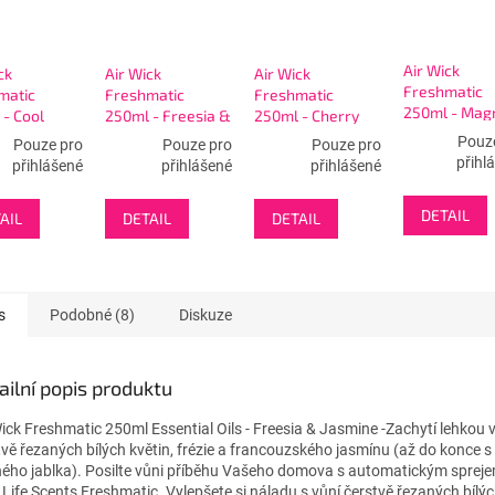
Air Wick
ck
Air Wick
Air Wick
Freshmatic
matic
Freshmatic
Freshmatic
250ml - Magn
- Cool
250ml - Freesia &
250ml - Cherry
& Cherry
Jasmine
Blossom
Pouz
Pouze pro
Pouze pro
Pouze pro
Blossom
přihl
přihlášené
přihlášené
přihlášené
DETAIL
AIL
DETAIL
DETAIL
s
Podobné (8)
Diskuze
ailní popis produktu
Wick Freshmatic 250ml Essential Oils - Freesia & Jasmine -Zachytí lehkou 
tvě řezaných bílých květin, frézie a francouzského jasmínu (až do konce
ného jablka). Posilte vůni příběhu Vašeho domova s automatickým spreje
 Life Scents Freshmatic. Vylepšete si náladu s vůní čerstvě řezaných bílýc