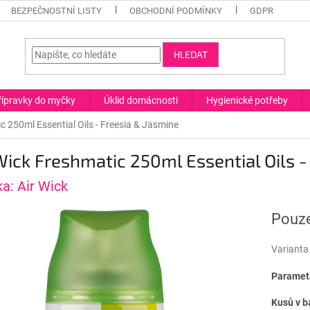
BEZPEČNOSTNÍ LISTY
OBCHODNÍ PODMÍNKY
GDPR
HLEDAT
řípravky do myčky
Úklid domácnosti
Hygienické potřeby
c 250ml Essential Oils - Freesia & Jasmine
Wick Freshmatic 250ml Essential Oils -
ka:
Air Wick
Pouze
Varianta
Parametr
Kusů v b