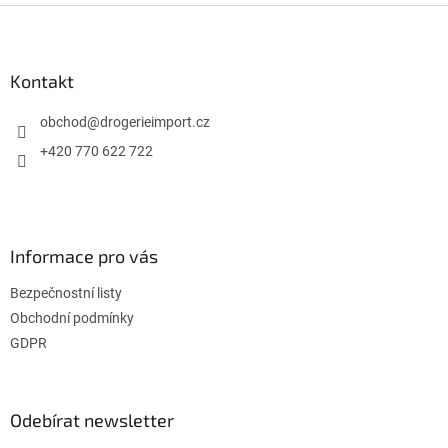
Z
á
p
a
Kontakt
t
í
obchod
@
drogerieimport.cz
+420 770 622 722
Informace pro vás
Bezpečnostní listy
Obchodní podmínky
GDPR
Odebírat newsletter