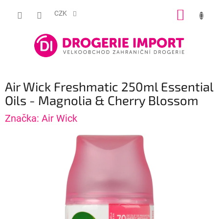
Přejít
NÁKUP
na
CZK
obsah
KOŠÍK
Air Wick Freshmatic 250ml Essential
Oils - Magnolia & Cherry Blossom
Značka:
Air Wick