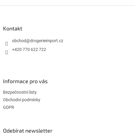
Z
á
p
a
Kontakt
t
í
obchod
@
drogerieimport.cz
+420 770 622 722
Informace pro vás
Bezpečnostní listy
Obchodní podmínky
GDPR
Odebírat newsletter