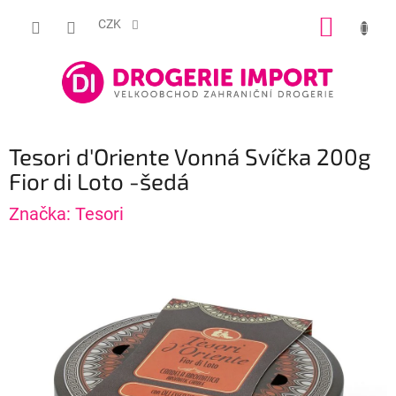
Přejít
NÁKUP
na
CZK
obsah
KOŠÍK
Tesori d'Oriente Vonná Svíčka 200g
Fior di Loto -šedá
Značka:
Tesori