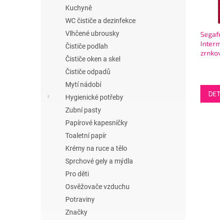
i
r
n
Kuchyně
s
o
e
p
WC čističe a dezinfekce
d
l
r
u
Vlhčené ubrousky
Segaf
o
k
Interm
Čističe podlah
zrnko
d
t
Čističe oken a skel
u
ů
Čističe odpadů
k
Mytí nádobí
t
DET
ů
Hygienické potřeby
Zubní pasty
Papírové kapesníčky
Toaletní papír
Krémy na ruce a tělo
Sprchové gely a mýdla
Pro děti
Osvěžovače vzduchu
Potraviny
Značky