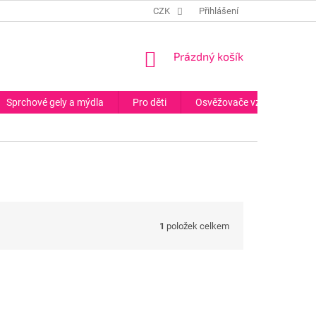
CZK
Přihlášení
NÁKUPNÍ
Prázdný košík
KOŠÍK
Sprchové gely a mýdla
Pro děti
Osvěžovače vzduchu
1
položek celkem