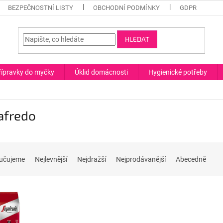
BEZPEČNOSTNÍ LISTY
OBCHODNÍ PODMÍNKY
GDPR
HLEDAT
řípravky do myčky
Úklid domácnosti
Hygienické potřeby
afredo
učujeme
Nejlevnější
Nejdražší
Nejprodávanější
Abecedně