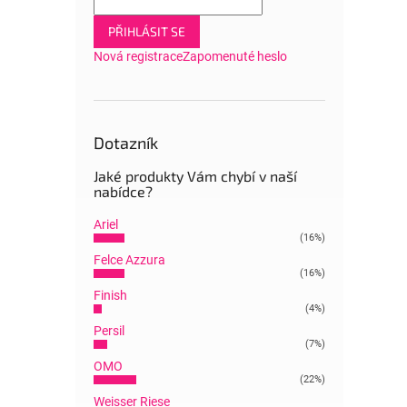
PŘIHLÁSIT SE
Nová registrace
Zapomenuté heslo
Dotazník
Jaké produkty Vám chybí v naší
nabídce?
Ariel
(16%)
Felce Azzura
(16%)
Finish
(4%)
Persil
(7%)
OMO
(22%)
Weisser Riese