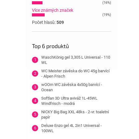
(16%)
Více známých značek
(19%)
Počet hlasů:
509
Top 6 produktů
WaschKönig gel 3,305 L Universal - 110
WL
WC Meister závěska do WC 45g barvící
- Alpen Frisch
wOOm WC závěska 4x50g barvící -
Ocean
Softlan 3D Ultra aviváž 1L-45WL
Windfrisch - modrá
NICKY Big Bag XXL 48ks - 2-vr. toaletní
papír
Deluxe Enzo gel 4L 2in1 Universal -
100WL