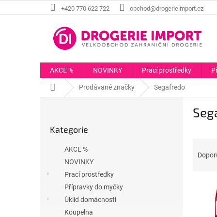
Přejít
+420 770 622 722
obchod@drogerieimport.cz
na
obsah
AKCE %
NOVINKY
Prací prostředky
P
Domů
Prodávané značky
Segafredo
P
Seg
o
Přeskočit
s
Kategorie
kategorie
t
Ř
r
AKCE %
a
a
Dopor
NOVINKY
z
n
e
Prací prostředky
n
V
n
í
Přípravky do myčky
ý
í
p
Úklid domácnosti
p
p
a
Koupelna