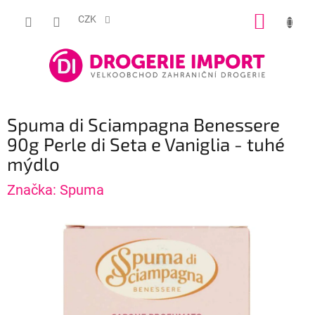
Přejít
NÁKUP
na
CZK
obsah
KOŠÍK
Spuma di Sciampagna Benessere
90g Perle di Seta e Vaniglia - tuhé
mýdlo
Značka:
Spuma