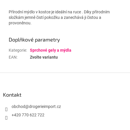
Přírodní mýdlo v kostce je ideální na ruce . Díky přírodním
složkám jemně čistí pokožku a zanechává ji čistou a
provoněnou.
Doplňkové parametry
Kategorie
:
Sprchové gely a mýdla
EAN
:
Zvolte variantu
Z
á
p
a
Kontakt
t
í
obchod
@
drogerieimport.cz
+420 770 622 722