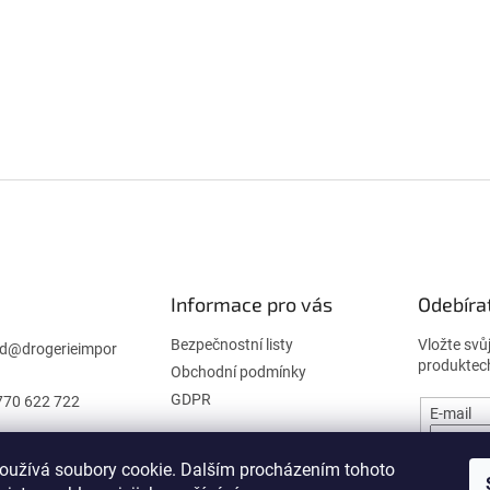
Informace pro vás
Odebíra
Bezpečnostní listy
Vložte svů
d
@
drogerieimpor
produktec
Obchodní podmínky
GDPR
770 622 722
E-mail
oužívá soubory cookie. Dalším procházením tohoto
PŘIHL