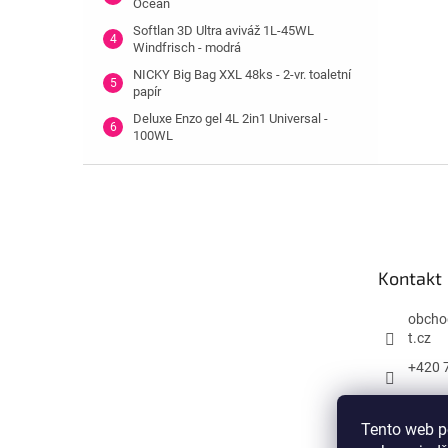
Ocean
Softlan 3D Ultra aviváž 1L-45WL
Windfrisch - modrá
NICKY Big Bag XXL 48ks - 2-vr. toaletní
papír
Deluxe Enzo gel 4L 2in1 Universal -
100WL
Z
á
p
a
t
Kontakt
í
obcho
t.cz
+420 
Tento web p