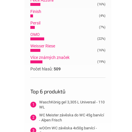
Felce Azzura
(16%)
Finish
(4%)
Persil
(7%)
OMO
(22%)
Weisser Riese
(16%)
Více známých značek
(19%)
Počet hlasů:
509
Top 6 produktů
WaschKönig gel 3,305 L Universal - 110
WL
WC Meister závěska do WC 45g barvící
- Alpen Frisch
wOOm WC závěska 4x50g barvící -