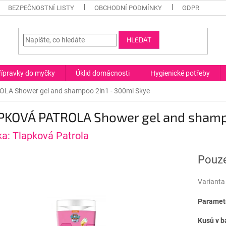
BEZPEČNOSTNÍ LISTY
OBCHODNÍ PODMÍNKY
GDPR
HLEDAT
řípravky do myčky
Úklid domácnosti
Hygienické potřeby
A Shower gel and shampoo 2in1 - 300ml Skye
PKOVÁ PATROLA Shower gel and shampo
ka:
Tlapková Patrola
Pouze
Varianta
Parametr
Kusů v b