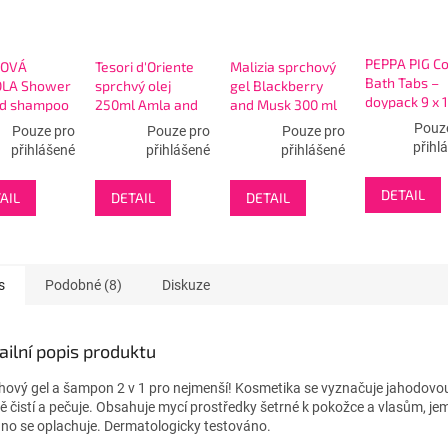
PEPPA PIG Co
KOVÁ
Tesori d'Oriente
Malizia sprchový
Bath Tabs –
LA Shower
sprchvý olej
gel Blackberry
doypack 9 x 1
nd shampoo
250ml Amla and
and Musk 300 ml
barvící table
 300ml
Sesame Oil
Pouz
Pouze pro
Pouze pro
Pouze pro
koupele
přihl
přihlášené
přihlášené
přihlášené
DETAIL
AIL
DETAIL
DETAIL
s
Podobné (8)
Diskuze
ailní popis produktu
hový gel a šampon 2 v 1 pro nejmenší! Kosmetika se vyznačuje jahodovou
ě čistí a pečuje. Obsahuje mycí prostředky šetrné k pokožce a vlasům, je
no se oplachuje. Dermatologicky testováno.