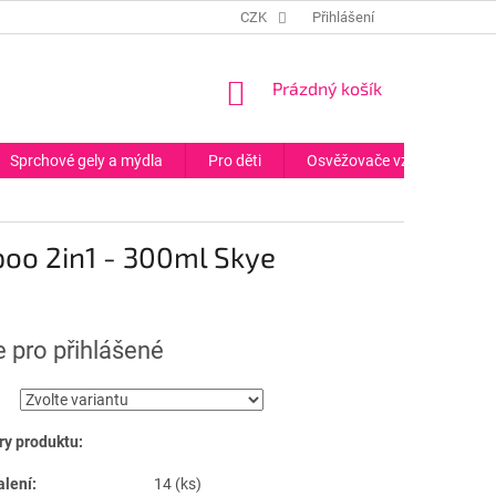
CZK
Přihlášení
NÁKUPNÍ
Prázdný košík
KOŠÍK
Sprchové gely a mýdla
Pro děti
Osvěžovače vzduchu
o 2in1 - 300ml Skye
 pro přihlášené
y produktu:
alení:
14 (ks)