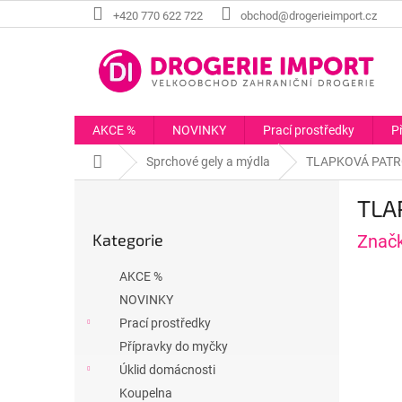
Přejít
+420 770 622 722
obchod@drogerieimport.cz
na
obsah
AKCE %
NOVINKY
Prací prostředky
P
Domů
Sprchové gely a mýdla
TLAPKOVÁ PATROL
P
TLA
o
Přeskočit
s
Kategorie
Znač
kategorie
t
r
AKCE %
a
NOVINKY
n
Prací prostředky
n
í
Přípravky do myčky
p
Úklid domácnosti
a
Koupelna