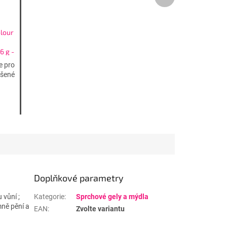
produkt
lour
6 g -
ty do
e pro
ášené
Doplňkové parametry
 vůní ;
Kategorie
:
Sprchové gely a mýdla
mně pění a
EAN
:
Zvolte variantu