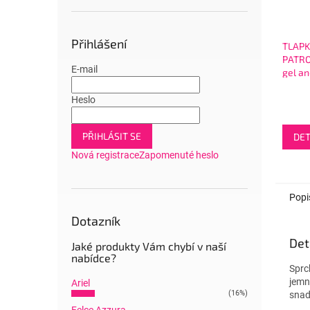
Přihlášení
TLAP
PATRO
E-mail
gel a
2in1 -
Chase
Heslo
PŘIHLÁSIT SE
DET
Nová registrace
Zapomenuté heslo
Popi
Dotazník
Det
Jaké produkty Vám chybí v naší
nabídce?
Sprc
jemn
Ariel
(16%)
snad