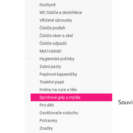
n
Kuchyně
e
WC čističe a dezinfekce
l
Vlhčené ubrousky
Čističe podlah
Čističe oken a skel
Čističe odpadů
Mytí nádobí
Hygienické potřeby
Zubní pasty
Papírové kapesníčky
Toaletní papír
Krémy na ruce a tělo
Sprchové gely a mýdla
Souvi
Pro děti
Osvěžovače vzduchu
Potraviny
Značky