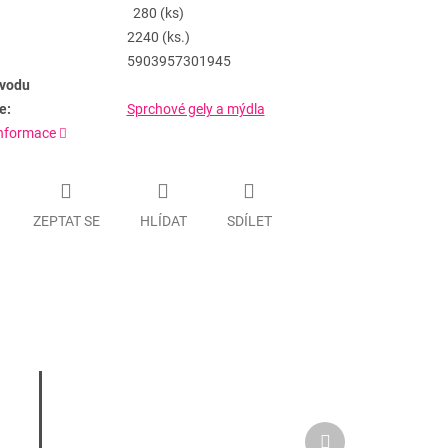
280 (ks)
2240 (ks.)
5903957301945
vodu
e:
Sprchové gely a mýdla
informace
ZEPTAT SE
HLÍDAT
SDÍLET
Další