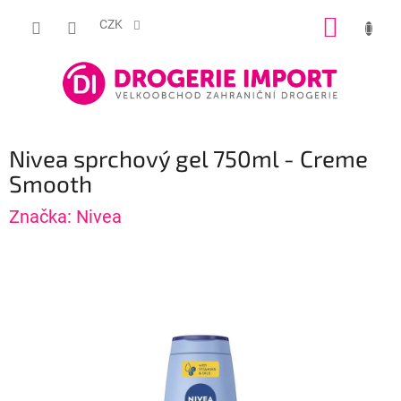
Přejít
NÁKUP
na
CZK
obsah
KOŠÍK
Nivea sprchový gel 750ml - Creme
Smooth
Značka:
Nivea