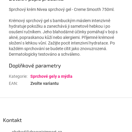
Sprchový krém Nivea sprchový gel - Creme Smooth 750ml.
Krémový sprchový gel s bambuckým máslem intenzivně
hydratuje pokožku a zanechává ji sametově hebkou i po
osušení ručníkem. Jeho blahodárné účinky pomáhají v boji s
akné, popraskanou kůží nebo alergiemi. Příjemné krémové
složení s lehkou vůní. Zažijte pocit intenzivní hydratace. Po
každém sprchování se budete cítit jako znovuzrozená.
Dermatologicky testováno a schváleno.
Doplňkové parametry
Kategorie
:
Sprchové gely a mýdla
EAN
:
Zvolte variantu
Z
á
p
a
Kontakt
t
obchod
@
drogerieimport.cz