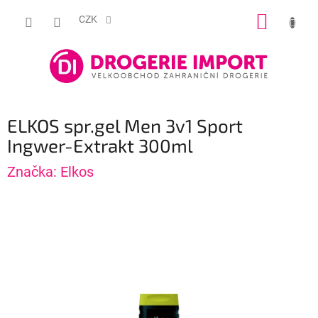
Přejít
NÁKUP
na
CZK
obsah
KOŠÍK
ELKOS spr.gel Men 3v1 Sport
Ingwer-Extrakt 300ml
Značka:
Elkos