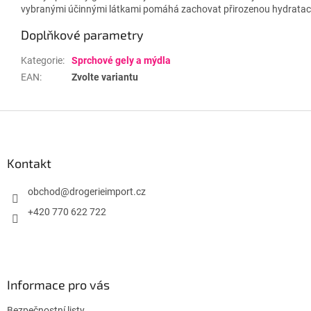
vybranými účinnými látkami pomáhá zachovat přirozenou hydratac
Doplňkové parametry
Kategorie
:
Sprchové gely a mýdla
EAN
:
Zvolte variantu
Z
á
p
a
Kontakt
t
í
obchod
@
drogerieimport.cz
+420 770 622 722
Informace pro vás
Bezpečnostní listy