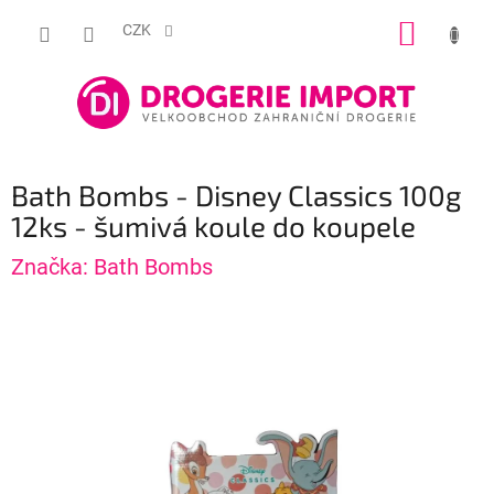
Přejít
NÁKUP
na
CZK
obsah
KOŠÍK
Bath Bombs - Disney Classics 100g
12ks - šumivá koule do koupele
Značka:
Bath Bombs