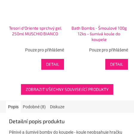
Tesori d'Oriente sprchvý gel
Bath Bombs - Šmoulové 100g
250ml MUSCHIO BIANCO
12ks - šumivá koule do
koupele
Pouze pro přihlášené
Pouze pro přihlášené
DETAIL
DETAIL
ZOBRAZIT VŠECHNY SOUVISEJÍCÍ PRODUKTY
Popis
Podobné (8)
Diskuze
Detailní popis produktu
Pěnivé a šumivé bomby do koupele - koule neobsahuje hračku