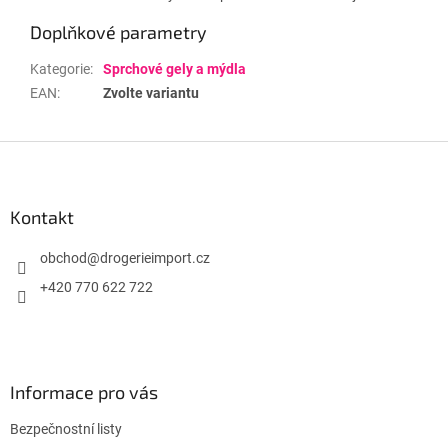
Doplňkové parametry
Kategorie
:
Sprchové gely a mýdla
EAN
:
Zvolte variantu
Z
á
p
a
Kontakt
t
í
obchod
@
drogerieimport.cz
+420 770 622 722
Informace pro vás
Bezpečnostní listy