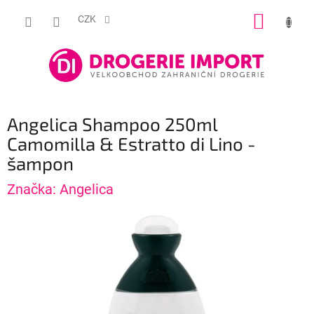
Přejít
NÁKUP
na
CZK
obsah
KOŠÍK
Angelica Shampoo 250ml
Camomilla & Estratto di Lino -
šampon
Značka:
Angelica