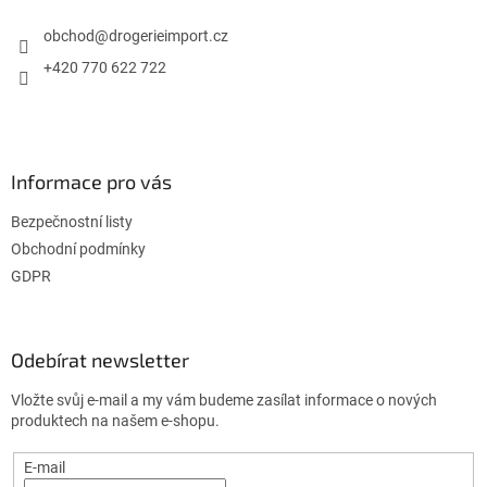
t
í
obchod
@
drogerieimport.cz
+420 770 622 722
Informace pro vás
Bezpečnostní listy
Obchodní podmínky
GDPR
Odebírat newsletter
Vložte svůj e-mail a my vám budeme zasílat informace o nových
produktech na našem e-shopu.
E-mail