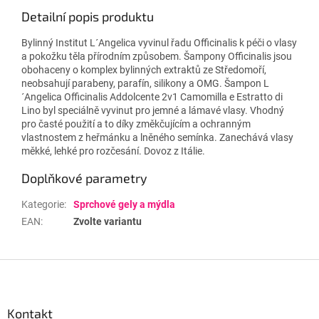
Detailní popis produktu
Bylinný Institut L´Angelica vyvinul řadu Officinalis k péči o vlasy
a pokožku těla přírodním způsobem. Šampony Officinalis jsou
obohaceny o komplex bylinných extraktů ze Středomoří,
neobsahují parabeny, parafín, silikony a OMG. Šampon L
´Angelica Officinalis Addolcente 2v1 Camomilla e Estratto di
Lino byl speciálně vyvinut pro jemné a lámavé vlasy. Vhodný
pro časté použití a to díky změkčujícím a ochranným
vlastnostem z heřmánku a lněného semínka. Zanechává vlasy
měkké, lehké pro rozčesání. Dovoz z Itálie.
Doplňkové parametry
Kategorie
:
Sprchové gely a mýdla
EAN
:
Zvolte variantu
Z
á
p
a
Kontakt