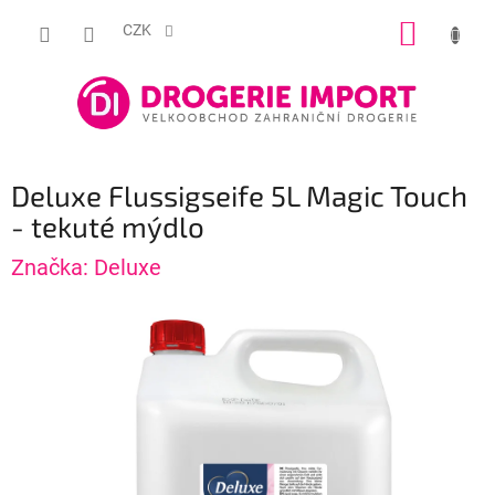
Přejít
NÁKUP
na
CZK
obsah
KOŠÍK
Deluxe Flussigseife 5L Magic Touch
- tekuté mýdlo
Značka:
Deluxe