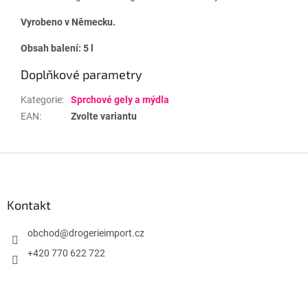
Vyrobeno v Německu.
Obsah balení: 5 l
Doplňkové parametry
Kategorie
:
Sprchové gely a mýdla
EAN
:
Zvolte variantu
Z
á
p
a
Kontakt
t
í
obchod
@
drogerieimport.cz
+420 770 622 722