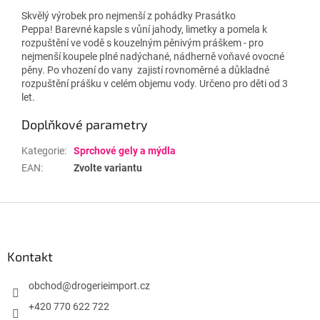
Skvělý výrobek pro nejmenší z pohádky Prasátko
Peppa! Barevné kapsle s vůní jahody, limetky a pomela k
rozpuštění ve vodě s kouzelným pěnivým práškem - pro
nejmenší koupele plné nadýchané, nádherně voňavé ovocné
pěny. Po vhození do vany zajistí rovnoměrné a důkladné
rozpuštění prášku v celém objemu vody. Určeno pro děti od 3
let.
Doplňkové parametry
Kategorie
:
Sprchové gely a mýdla
EAN
:
Zvolte variantu
Z
á
p
a
Kontakt
t
í
obchod
@
drogerieimport.cz
+420 770 622 722