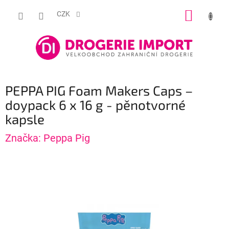
Přejít
NÁKUP
na
CZK
obsah
KOŠÍK
PEPPA PIG Foam Makers Caps –
doypack 6 x 16 g - pěnotvorné
kapsle
Značka:
Peppa Pig