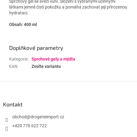
Sprchový gel se svěží vůní. Složení s vybranými účinnými
látkami jemně čistí pokožku a pomáhá zachovat její přirozenou
hydrataci.
Obsah: 400 ml
Doplňkové parametry
Kategorie
:
Sprchové gely a mýdla
EAN
:
Zvolte variantu
Z
á
p
a
Kontakt
t
í
obchod
@
drogerieimport.cz
+420 770 622 722