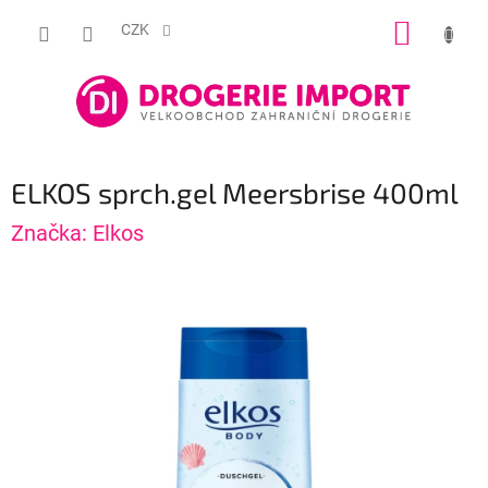
Přejít
NÁKUP
na
CZK
obsah
KOŠÍK
ELKOS sprch.gel Meersbrise 400ml
Značka:
Elkos