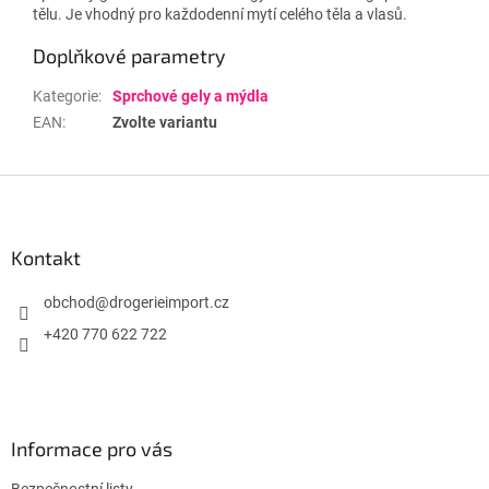
tělu. Je vhodný pro každodenní mytí celého těla a vlasů.
Doplňkové parametry
Kategorie
:
Sprchové gely a mýdla
EAN
:
Zvolte variantu
Z
á
p
a
Kontakt
t
í
obchod
@
drogerieimport.cz
+420 770 622 722
Informace pro vás
Bezpečnostní listy