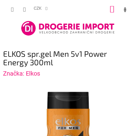
Přejít
NÁKUP
na
CZK
obsah
KOŠÍK
ELKOS spr.gel Men 5v1 Power
Energy 300ml
Značka:
Elkos