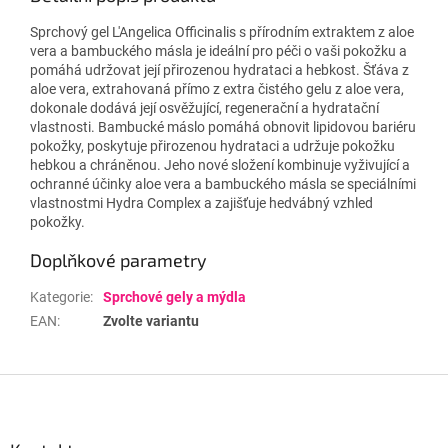
Sprchový gel L'Angelica Officinalis s přírodním extraktem z aloe
vera a bambuckého másla je ideální pro péči o vaši pokožku a
pomáhá udržovat její přirozenou hydrataci a hebkost. Šťáva z
aloe vera, extrahovaná přímo z extra čistého gelu z aloe vera,
dokonale dodává její osvěžující, regenerační a hydratační
vlastnosti. Bambucké máslo pomáhá obnovit lipidovou bariéru
pokožky, poskytuje přirozenou hydrataci a udržuje pokožku
hebkou a chráněnou. Jeho nové složení kombinuje vyživující a
ochranné účinky aloe vera a bambuckého másla se speciálními
vlastnostmi Hydra Complex a zajišťuje hedvábný vzhled
pokožky.
Doplňkové parametry
Kategorie
:
Sprchové gely a mýdla
EAN
:
Zvolte variantu
Z
á
p