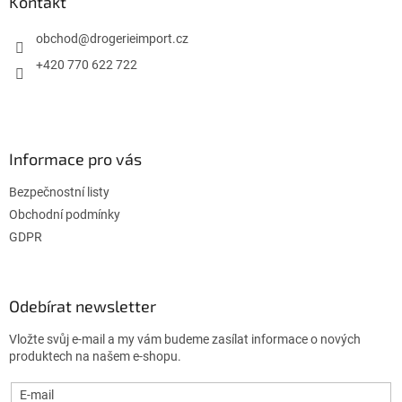
a
Kontakt
t
í
obchod
@
drogerieimport.cz
+420 770 622 722
Informace pro vás
Bezpečnostní listy
Obchodní podmínky
GDPR
Odebírat newsletter
Vložte svůj e-mail a my vám budeme zasílat informace o nových
produktech na našem e-shopu.
E-mail