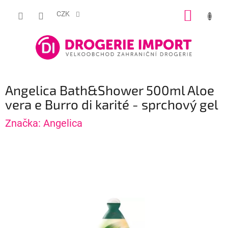
Přejít
NÁKUP
na
CZK
obsah
KOŠÍK
Angelica Bath&Shower 500ml Aloe
vera e Burro di karité - sprchový gel
Značka:
Angelica