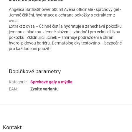
Angelica Bath&Shower 500ml Avena officinale - sprchový gel -
Jemné čištění, hydratace a ochrana pokožky s extraktem z
ovsa.
Extrakt z ovsa – účinně čistí a hydratuje a zanechává pokožku
jemnou a hladkou. Jemné složení – vhodné i pro velmi citlivou
pokožku. Zklidňující účinek – zmírňuje podráždění a chrání
hydrolipidovou bariéru. Dermatologicky testováno – bezpečné
pro každodenní použití.
Doplňkové parametry
Kategorie
:
Sprchové gely a mýdla
EAN
:
Zvolte variantu
Z
á
p
a
Kontakt