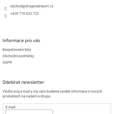
t
í
obchod
@
drogerieimport.cz
+420 770 622 722
Informace pro vás
Bezpečnostní listy
Obchodní podmínky
GDPR
Odebírat newsletter
Vložte svůj e-mail a my vám budeme zasílat informace o nových
produktech na našem e-shopu.
E-mail