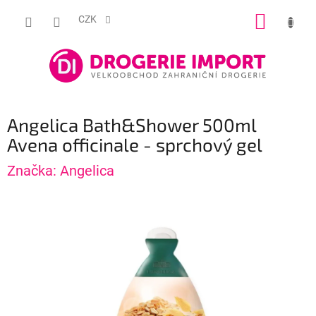
Přejít
NÁKUP
na
CZK
obsah
KOŠÍK
Angelica Bath&Shower 500ml
Avena officinale - sprchový gel
Značka:
Angelica