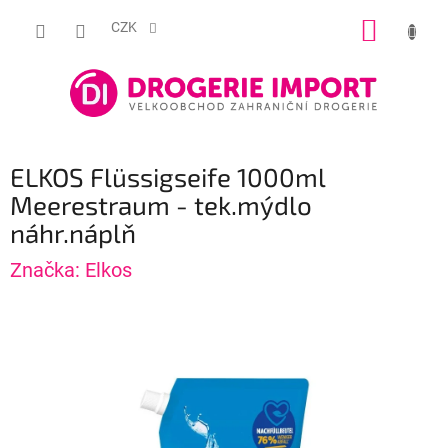
Přejít
NÁKUP
na
CZK
obsah
KOŠÍK
ELKOS Flüssigseife 1000ml
Meerestraum - tek.mýdlo
náhr.náplň
Značka:
Elkos