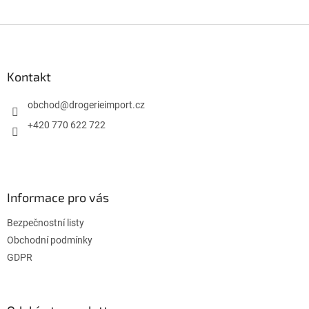
Z
á
p
a
Kontakt
t
í
obchod
@
drogerieimport.cz
+420 770 622 722
Informace pro vás
Bezpečnostní listy
Obchodní podmínky
GDPR