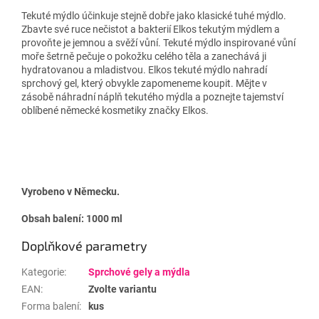
Tekuté mýdlo účinkuje stejně dobře jako klasické tuhé mýdlo.
Zbavte své ruce nečistot a bakterií Elkos tekutým mýdlem a
provoňte je jemnou a svěží vůní. Tekuté mýdlo inspirované vůní
moře šetrně pečuje o pokožku celého těla a zanechává ji
hydratovanou a mladistvou. Elkos tekuté mýdlo nahradí
sprchový gel, který obvykle zapomeneme koupit. Mějte v
zásobě náhradní náplň tekutého mýdla a poznejte tajemství
oblíbené německé kosmetiky značky Elkos.
Vyrobeno v Německu.
Obsah balení: 1000 ml
Doplňkové parametry
Kategorie
:
Sprchové gely a mýdla
EAN
:
Zvolte variantu
Forma balení
:
kus