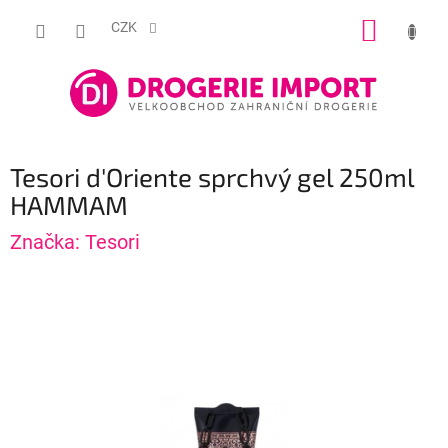
Přejít
NÁKUP
na
CZK
obsah
KOŠÍK
Tesori d'Oriente sprchvý gel 250ml
HAMMAM
Značka:
Tesori