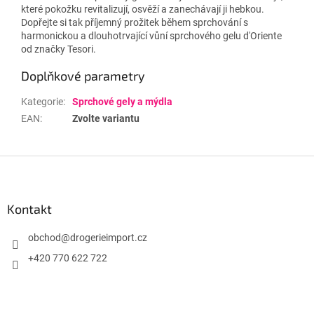
které pokožku revitalizují, osvěží a zanechávají ji hebkou.
Dopřejte si tak příjemný prožitek během sprchování s
harmonickou a dlouhotrvající vůní sprchového gelu d'Oriente
od značky Tesori.
Doplňkové parametry
Kategorie
:
Sprchové gely a mýdla
EAN
:
Zvolte variantu
Z
á
p
a
Kontakt
t
í
obchod
@
drogerieimport.cz
+420 770 622 722