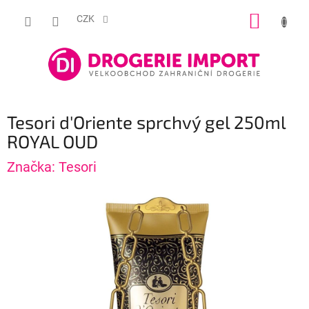
Přejít
NÁKUP
na
CZK
obsah
KOŠÍK
Tesori d'Oriente sprchvý gel 250ml
ROYAL OUD
Značka:
Tesori