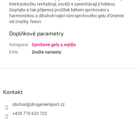
které pokožku revitalizují, osvěží a zanechávají ji hebkou.
Dopřejte si tak příjemný prožitek během sprchování s
harmonickou a dlouhotrvající vůní sprchového gelu d'Oriente
od značky Tesori.
Doplňkové parametry
Kategorie
:
Sprchové gely a mýdla
EAN
:
Zvolte variantu
Z
á
p
a
Kontakt
t
í
obchod
@
drogerieimport.cz
+420 770 622 722