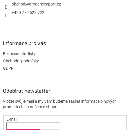
í
obchod
@
drogerieimport.cz
+420 770 622 722
Informace pro vás
Bezpečnostní listy
Obchodní podmínky
GDPR
Odebírat newsletter
Vložte svůj e-mail a my vám budeme zasílat informace o nových
produktech na našem e-shopu.
E-mail