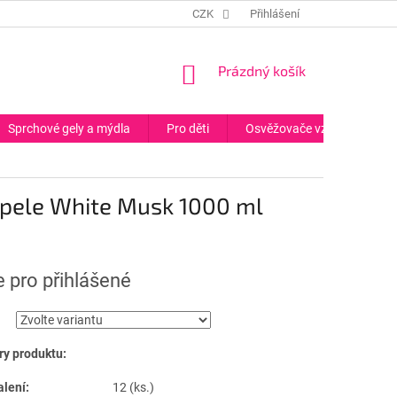
CZK
Přihlášení
NÁKUPNÍ
Prázdný košík
KOŠÍK
Sprchové gely a mýdla
Pro děti
Osvěžovače vzduchu
upele White Musk 1000 ml
 pro přihlášené
y produktu:
alení:
12 (ks.)