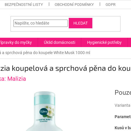
BEZPEČNOSTNÍ LISTY
OBCHODNÍ PODMÍNKY
GDPR
HLEDAT
řípravky do myčky
Úklid domácnosti
Hygienické potřeby
á a sprchová pěna do koupele White Musk 1000 ml
izia koupelová a sprchová pěna do ko
ka:
Malizia
Pouze
Varianta
Parametr
Kusů v b