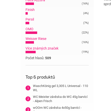
Felce Azzura
(16%)
sprc
Finish
(4%)
Persil
(7%)
OMO
(22%)
Weisser Riese
(16%)
Více známých značek
(19%)
Počet hlasů:
509
Top 6 produktů
WaschKönig gel 3,305 L Universal - 110
WL
WC Meister závěska do WC 45g barvící
- Alpen Frisch
wOOm WC závěska 4x50g barvící -