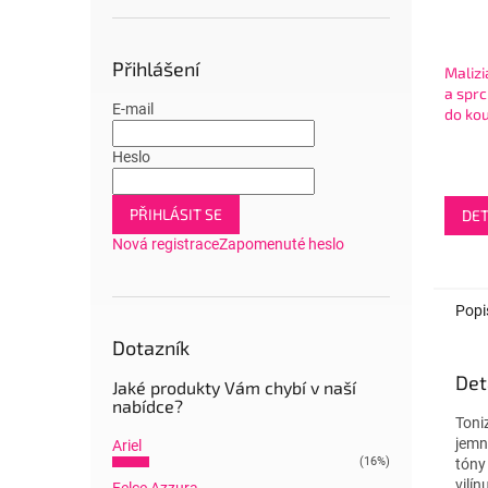
Přihlášení
Maliz
a spr
E-mail
do ko
and Va
ml
Heslo
PŘIHLÁSIT SE
DET
Nová registrace
Zapomenuté heslo
Popi
Dotazník
Det
Jaké produkty Vám chybí v naší
nabídce?
Toni
jemn
Ariel
(16%)
tóny
vilín