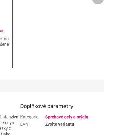
produkt
na
oji
e pro
ášené
0 ml
Doplňkové parametry
 intenzivní
Kategorie
:
Sprchové gely a mýdla
s jemnými
EAN
:
Zvolte variantu
ažky z
 i jako