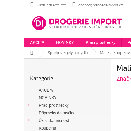
Přejít
+420 770 622 722
obchod@drogerieimport.cz
na
obsah
AKCE %
NOVINKY
Prací prostředky
P
Domů
Sprchové gely a mýdla
Malizia koupelov
P
Mal
o
Přeskočit
s
Kategorie
Znač
kategorie
t
r
AKCE %
a
NOVINKY
n
Prací prostředky
n
í
Přípravky do myčky
p
Úklid domácnosti
a
Koupelna