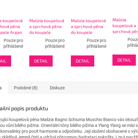
Malizia
ia koupelová
Malizia koupelová
Malizia koupelová
koupelová a
chová pěna
a sprchová pěna
a sprchová pěna
sprchová pě
upele Argan
do koupele
do koupele
do koupele G
nilla 1000
Bergamot and
Coconut Milk 1000
Pouz
Pouze pro
Pouze pro
Pouze pro
Berries and
Sage 1000 ml
ml
přihl
přihlášené
přihlášené
přihlášené
Flowers 100
DETAIL
AIL
DETAIL
DETAIL
s
Podobné (8)
Diskuze
ailní popis produktu
zující koupelová pěna Malizia Bagno Schiuma Muschio Bianco vás okouzlí
ou vůní bílého pižma. Orientální tóny bílého pižma a Ylang Ylang se mísí 
 konvalinky pro pocit harmonie a odpočinku. Její složení obohacené o výt
u zklidňují, jemně čistí a udržují přirozenou hydrataci pokožky. Lze ji použít