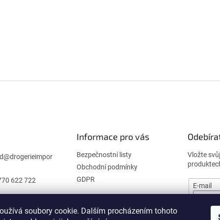
Informace pro vás
Odebíra
Bezpečnostní listy
Vložte svů
d
@
drogerieimpor
produktec
Obchodní podmínky
GDPR
770 622 722
E-mail
oužívá soubory cookie. Dalším procházením tohoto
PŘIHL