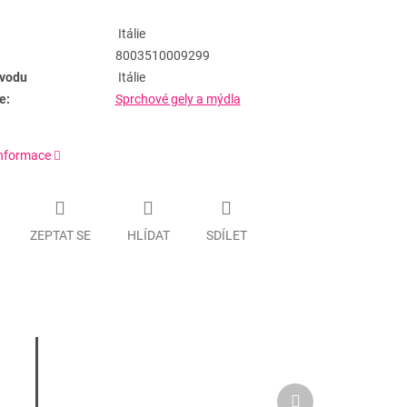
Itálie
8003510009299
vodu
Itálie
e:
Sprchové gely a mýdla
informace
ZEPTAT SE
HLÍDAT
SDÍLET
Další