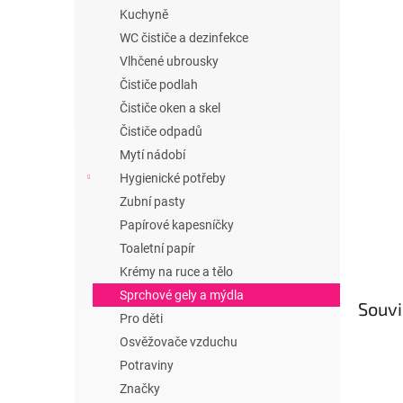
n
Kuchyně
e
WC čističe a dezinfekce
l
Vlhčené ubrousky
Čističe podlah
Čističe oken a skel
Čističe odpadů
Mytí nádobí
Hygienické potřeby
Zubní pasty
Papírové kapesníčky
Toaletní papír
Krémy na ruce a tělo
Sprchové gely a mýdla
Souvi
Pro děti
Osvěžovače vzduchu
Potraviny
Značky