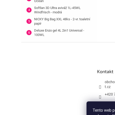
Ocean
Softlan 3D Ultra aviváž 1L-45WL
Windfrisch - modrá
NICKY Big Bag XXL 48ks - 2-vr. toaletní
papír
Deluxe Enzo gel 4L 2in1 Universal -
100WL
Z
á
p
a
t
Kontakt
í
obcho
t.cz
+420 
Tento web p