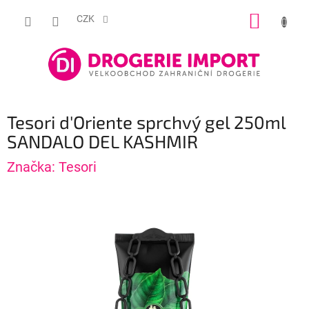
Přejít
NÁKUP
na
CZK
obsah
KOŠÍK
Tesori d'Oriente sprchvý gel 250ml
SANDALO DEL KASHMIR
Značka:
Tesori