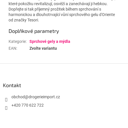
které pokožku revitalizují, osvěží a zanechávají ji hebkou.
Dopřejte si tak příjemný prožitek během sprchování s
harmonickou a dlouhotrvající vůní sprchového gelu d'Oriente
od značky Tesori.
Doplňkové parametry
Kategorie
:
Sprchové gely a mýdla
EAN
:
Zvolte variantu
Z
á
p
a
Kontakt
t
í
obchod
@
drogerieimport.cz
+420 770 622 722