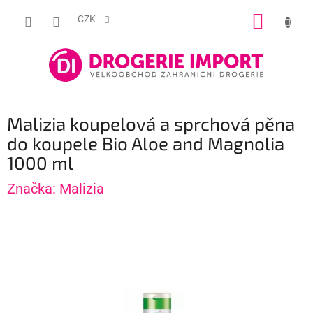
Přejít
NÁKUP
na
CZK
obsah
KOŠÍK
Malizia koupelová a sprchová pěna
do koupele Bio Aloe and Magnolia
1000 ml
Značka:
Malizia