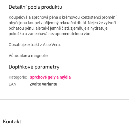
Detailní popis produktu
Koupelová a sprchová pěna s krémovou konzistencí promění
obyčejnou koupel v příjemný relaxační rituál. Nejen že vytvoří
bohatou pěnu, ale také jemně čistí, zjemňuje a hydratuje
pokožku a zanechává nezapomenutelnou vůni.
Obsahuje extrakt z Aloe Vera.
Vůně: aloe a magnolie
Doplňkové parametry
Kategorie
:
Sprchové gely a mýdla
EAN
:
Zvolte variantu
Z
á
p
a
Kontakt
t