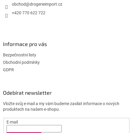
í
obchod
@
drogerieimport.cz
+420 770 622 722
Informace pro vás
Bezpečnostní listy
Obchodní podmínky
GDPR
Odebírat newsletter
Vložte svůj e-mail a my vám budeme zasílat informace o nových
produktech na našem e-shopu.
E-mail