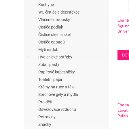
i
r
n
Kuchyně
s
o
e
p
WC čističe a dezinfekce
d
l
r
u
Vlhčené ubrousky
Chante
o
k
Sgras
Čističe podlah
Unive
d
t
Čističe oken a skel
Limon
u
ů
odmaš
Čističe odpadů
k
rozpr
Mytí nádobí
t
DET
ů
Hygienické potřeby
Zubní pasty
Papírové kapesníčky
Toaletní papír
Krémy na ruce a tělo
Sprchové gely a mýdla
Pro děti
Chante
Osvěžovače vzduchu
Lavat
Pulito
Potraviny
46W - 
Značky
hloub