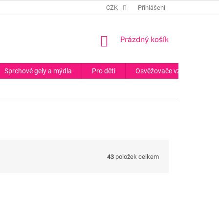
CZK
Přihlášení
NÁKUPNÍ
Prázdný košík
KOŠÍK
Sprchové gely a mýdla
Pro děti
Osvěžovače vzduchu
43
položek celkem