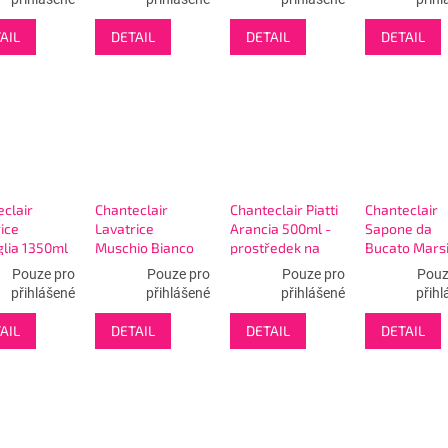
ím
AIL
DETAIL
DETAIL
DETAIL
clair
Chanteclair
Chanteclair Piatti
Chanteclair
ice
Lavatrice
Arancia 500ml -
Sapone da
glia 1350ml
Muschio Bianco
prostředek na
Bucato Marsi
prací gel
1260ml 28W -
nádobí pomeranč
1000ml 18W 
Pouze pro
Pouze pro
Pouze pro
Pouz
prací gel
prací mýdlo
přihlášené
přihlášené
přihlášené
přihl
AIL
DETAIL
DETAIL
DETAIL