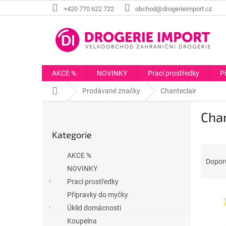
Přejít
+420 770 622 722
obchod@drogerieimport.cz
na
obsah
AKCE %
NOVINKY
Prací prostředky
P
Domů
Prodávané značky
Chanteclair
P
Chan
o
Přeskočit
s
Kategorie
kategorie
t
Ř
r
AKCE %
a
a
Dopor
NOVINKY
z
n
e
Prací prostředky
n
V
n
í
Přípravky do myčky
ý
í
p
Úklid domácnosti
p
p
a
Koupelna