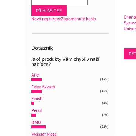
PŘIHLÁSIT SE
Chante
Nová registrace
Zapomenuté heslo
Sgras
Unive
Fresh 
odmaš
všech
Dotazník
DET
Jaké produkty Vám chybí v naší
nabídce?
Ariel
(16%)
Felce Azzura
(16%)
Finish
(4%)
Persil
(7%)
OMO
(22%)
Weisser Riese