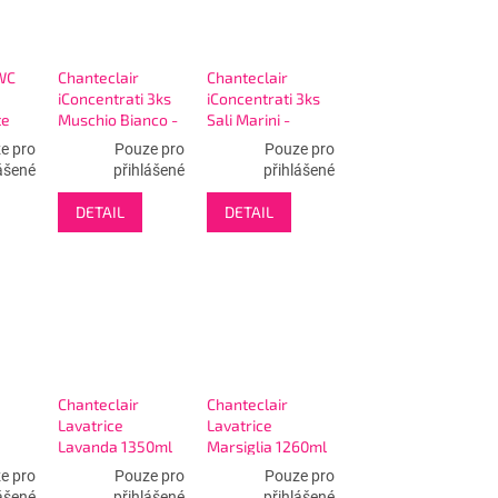
WC
Chanteclair
Chanteclair
iConcentrati 3ks
iConcentrati 3ks
te
Muschio Bianco -
Sali Marini -
cí WC
vonné sáčky -
vonné sáčky -
e pro
Pouze pro
Pouze pro
zelená
modrá
ášené
přihlášené
přihlášené
DETAIL
DETAIL
Chanteclair
Chanteclair
Lavatrice
Lavatrice
Lavanda 1350ml
Marsiglia 1260ml
-
30W - prací gel
28W - prací gel
e pro
Pouze pro
Pouze pro
ášené
přihlášené
přihlášené