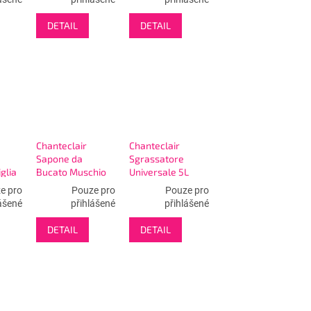
DETAIL
DETAIL
Chanteclair
Chanteclair
Sapone da
Sgrassatore
glia
Bucato Muschio
Universale 5L
-
Bianco 1000ml
Marsiglia -
e pro
Pouze pro
Pouze pro
18W - prací mýdlo
odmašťovač
ášené
přihlášené
přihlášené
DETAIL
DETAIL