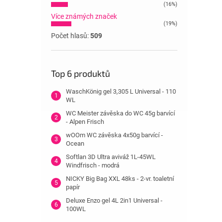
(16%)
Více známých značek
(19%)
Počet hlasů:
509
Top 6 produktů
WaschKönig gel 3,305 L Universal - 110
WL
WC Meister závěska do WC 45g barvící
- Alpen Frisch
wOOm WC závěska 4x50g barvící -
Ocean
Softlan 3D Ultra aviváž 1L-45WL
Windfrisch - modrá
NICKY Big Bag XXL 48ks - 2-vr. toaletní
papír
Deluxe Enzo gel 4L 2in1 Universal -
100WL