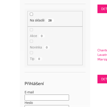
čištěn
DET
Na skladě
28
Akce
0
Novinka
0
Chante
Lavatr
Tip
Marsi
0
30W - 
DET
Přihlášení
E-mail
Heslo