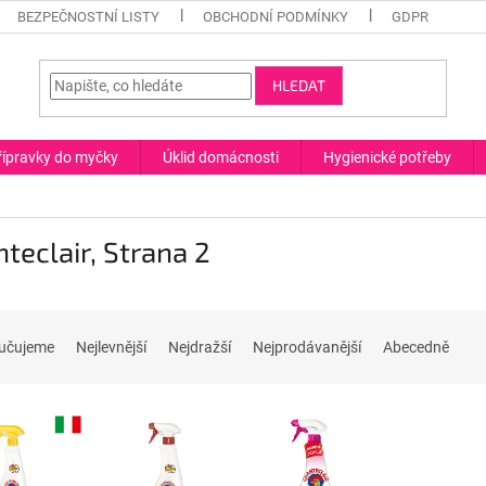
BEZPEČNOSTNÍ LISTY
OBCHODNÍ PODMÍNKY
GDPR
HLEDAT
řípravky do myčky
Úklid domácnosti
Hygienické potřeby
teclair
, Strana 2
učujeme
Nejlevnější
Nejdražší
Nejprodávanější
Abecedně