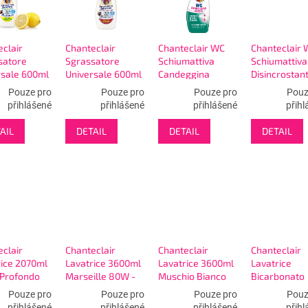
clair
Chanteclair
Chanteclair WC
Chanteclair 
satore
Sgrassatore
Schiumattiva
Schiumattiva
rsale 600ml
Universale 600ml
Candeggina
Disincrostan
e -
Marsiglia -
625ml - čistící WC
625ml - čistí
Pouze pro
Pouze pro
Pouze pro
Pouz
ťovač s
univ.čistič s
pěna s bělidlem
pěna
přihlášené
přihlášené
přihlášené
přihl
ašovačem
rozprašovačem
AIL
DETAIL
DETAIL
DETAIL
clair
Chanteclair
Chanteclair
Chanteclair
rice 2070ml
Lavatrice 3600ml
Lavatrice 3600ml
Lavatrice
 Profondo
Marseille 80W -
Muschio Bianco
Bicarbonato
prací gel s
prací gel
80W - prací gel
1260ml 28W 
Pouze pro
Pouze pro
Pouze pro
Pouz
kovým
prací gel
přihlášené
přihlášené
přihlášené
přihl