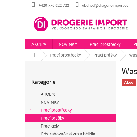
Přejít
+420 770 622 722
obchod@drogerieimport.cz
na
obsah
AKCE %
NOVINKY
Prací prostředky
P
Domů
Prací prostředky
Prací prášky
Was
P
Was
o
Přeskočit
s
Kategorie
kategorie
Akce
t
r
AKCE %
a
NOVINKY
n
Prací prostředky
n
í
Prací prášky
p
Prací gely
a
Odstraňovače skvrn a bělidla