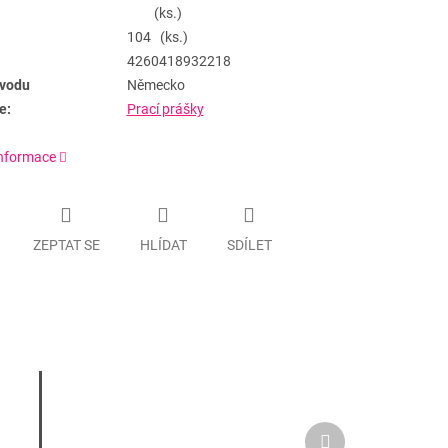
(ks.)
104 (ks.)
4260418932218
vodu
Německo
e:
Prací prášky
informace
ZEPTAT SE
HLÍDAT
SDÍLET
Další