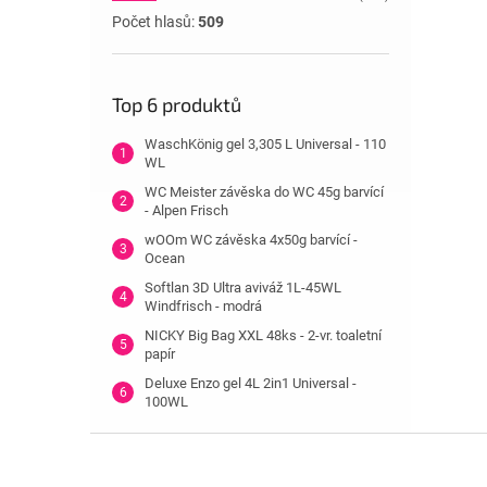
Počet hlasů:
509
Top 6 produktů
WaschKönig gel 3,305 L Universal - 110
WL
WC Meister závěska do WC 45g barvící
- Alpen Frisch
wOOm WC závěska 4x50g barvící -
Ocean
Softlan 3D Ultra aviváž 1L-45WL
Windfrisch - modrá
NICKY Big Bag XXL 48ks - 2-vr. toaletní
papír
Deluxe Enzo gel 4L 2in1 Universal -
100WL
Z
á