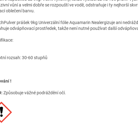
zivní vůní a velmi dobře se rozpouští ve vodě, odstraňuje i ty nejhorší skv
ací oblečení barvu.
hPulver prášek 9kg Univerzální fólie Aquamarin Nealergizuje ani nedráž
huje odvápňovací prostředek, takže není nutné používat další odvápňov
ifikace:
otní rozsah: 30-60 stupňů
vání !
9:
Způsobuje vážné podráždění očí.