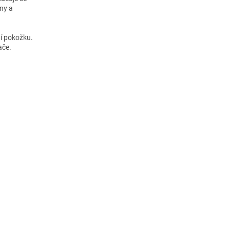
rny a
dí pokožku.
ače.