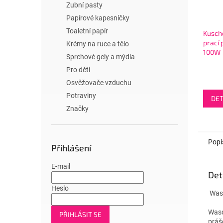
Zubní pasty
Papírové kapesníčky
Toaletní papír
Kusch
prací 
Krémy na ruce a tělo
100W
Sprchové gely a mýdla
Somm
Pro děti
Univer
Osvěžovače vzduchu
Potraviny
DET
Značky
Popi
Přihlášení
E-mail
Det
Heslo
Wasc
Wasc
PŘIHLÁSIT SE
práš