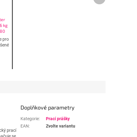
produkt
ter
6 kg
 80
e pro
ášené
Doplňkové parametry
Kategorie
:
Prací prášky
EAN
:
Zvolte variantu
cký prací
načuje se