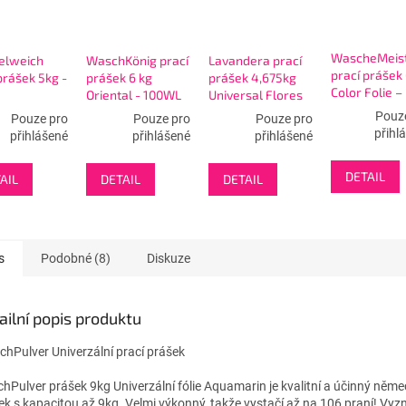
WascheMeis
elweich
WaschKönig prací
Lavandera prací
prací prášek 
prášek 5kg -
prášek 6 kg
prášek 4,675kg
Color Folie –
Oriental - 100WL
Universal Flores
WL
erwind
De Cerezo - 85W
Pouz
Pouze pro
Pouze pro
Pouze pro
sal - modrý
přihl
přihlášené
přihlášené
přihlášené
DETAIL
AIL
DETAIL
DETAIL
s
Podobné (8)
Diskuze
ailní popis produktu
hPulver Univerzální prací prášek
hPulver prášek 9kg Univerzální fólie Aquamarin je kvalitní a účinný něme
ek s kapacitou až 9kg. Velmi výkonný, takže vystačí až na 106 praní! Vyz