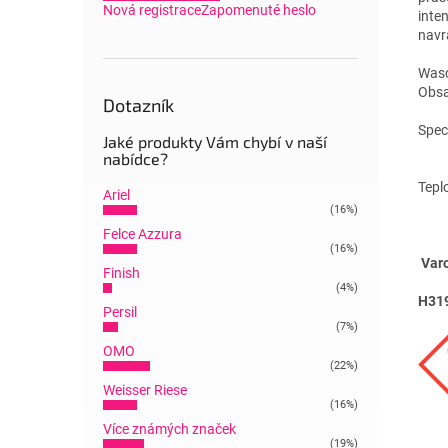
Nová registrace
Zapomenuté heslo
inten
navr
Wasc
Obsa
Dotazník
Spec
Jaké produkty Vám chybí v naší
nabídce?
Tepl
Ariel
(16%)
Felce Azzura
(16%)
Varo
Finish
(4%)
H31
Persil
(7%)
OMO
(22%)
Weisser Riese
(16%)
Více známých značek
(19%)