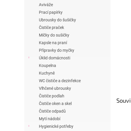
n
Aviváže
e
Prací papírky
l
Ubrousky do šušičky
Čističe praček
Míčky do sušičky
Kapsle na praní
Přípravky do myčky
Úklid domácnosti
Koupelna
Kuchyně
WC čističe a dezinfekce
Vlhčené ubrousky
Čističe podlah
Souvi
Čističe oken a skel
Čističe odpadů
Mytí nádobí
Hygienické potřeby