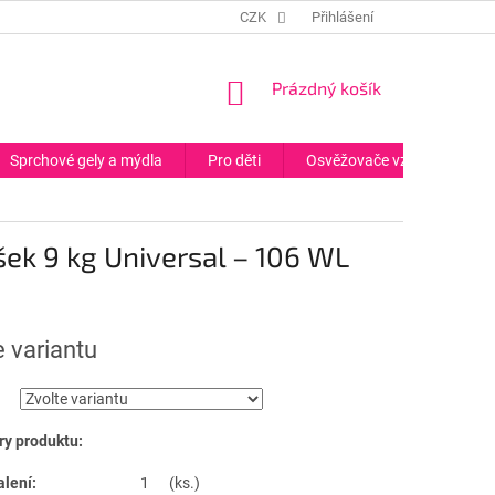
CZK
Přihlášení
NÁKUPNÍ
Prázdný košík
KOŠÍK
Sprchové gely a mýdla
Pro děti
Osvěžovače vzduchu
ek 9 kg Universal – 106 WL
e variantu
y produktu:
alení:
1 (ks.)