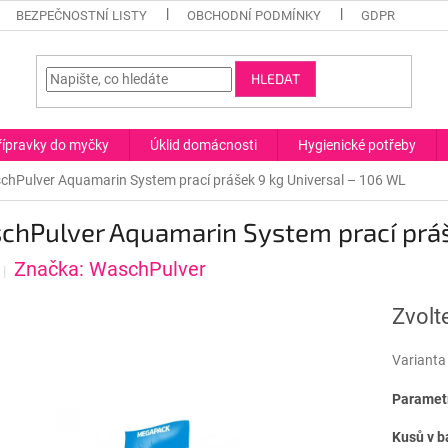
BEZPEČNOSTNÍ LISTY
OBCHODNÍ PODMÍNKY
GDPR
HLEDAT
řípravky do myčky
Úklid domácnosti
Hygienické potřeby
chPulver Aquamarin System prací prášek 9 kg Universal – 106 WL
chPulver Aquamarin System prací práš
Značka:
WaschPulver
Zvolt
Varianta
Parametr
Kusů v b