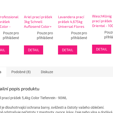
WaschKönig
Professional
Ariel prací prášek
Lavandera prací
prací prášek 
prášek
3kg Schnell
prášek 4,675kg
Oriental - 1
Color -
Auflosend Color+
Universal Flores
50W
Silvestres - 85W
Pouz
Pouze pro
Pouze pro
Pouze pro
přihl
přihlášené
přihlášené
přihlášené
DETAIL
AIL
DETAIL
DETAIL
s
Podobné (8)
Diskuze
ailní popis produktu
il prací prášek 5,4kg Color Tiefenrein - 90WL
l je dlouhotrvající ochrana barvy, svěžesti a čistoty vašeho oblečení.
ně odstraňuje nečistoty z mastnoty, ovoce, kávy, čaje nebo vína a dodává