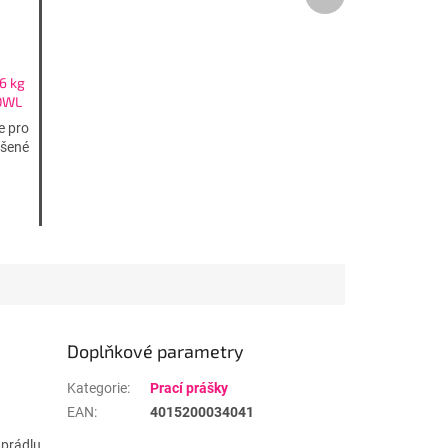
produkt
6 kg
00WL
e pro
ášené
Doplňkové parametry
Kategorie
:
Prací prášky
EAN
:
4015200034041
 prádlu