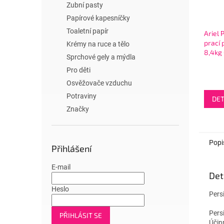
Zubní pasty
Papírové kapesníčky
Toaletní papír
Ariel 
prací 
Krémy na ruce a tělo
8,4kg 
Sprchové gely a mýdla
140W
Pro děti
Osvěžovače vzduchu
Potraviny
DET
Značky
Popi
Přihlášení
E-mail
Det
Heslo
Pers
Persi
PŘIHLÁSIT SE
Účin