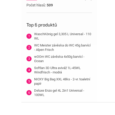
Počet hlasů:
509
Top 6 produktů
WaschKönig gel 3,305 L Universal - 110
WL
WC Meister závěska do WC 45g barvící
- Alpen Frisch
wOOm WC závěska 4x50g barvící -
Ocean
Softlan 3D Ultra aviváž 1L-45WL
Windfrisch - modrá
NICKY Big Bag XXL 48ks - 2-vr. toaletní
papír
Deluxe Enzo gel 4L 2in1 Universal -
100WL
Z
á