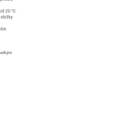
od 20 °C.
 složky
íze.
 velkým