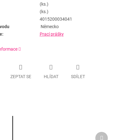
(ks.)
(ks.)
4015200034041
vodu
Německo
e:
Prací prášky
informace
ZEPTAT SE
HLÍDAT
SDÍLET
Další