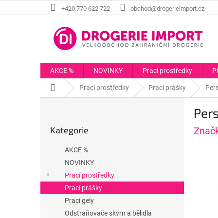
Přejít
+420 770 622 722
obchod@drogerieimport.cz
na
obsah
AKCE %
NOVINKY
Prací prostředky
P
Domů
Prací prostředky
Prací prášky
Pers
P
Pers
o
Přeskočit
s
Kategorie
Znač
kategorie
t
r
AKCE %
a
NOVINKY
n
Prací prostředky
n
í
Prací prášky
p
Prací gely
a
Odstraňovače skvrn a bělidla