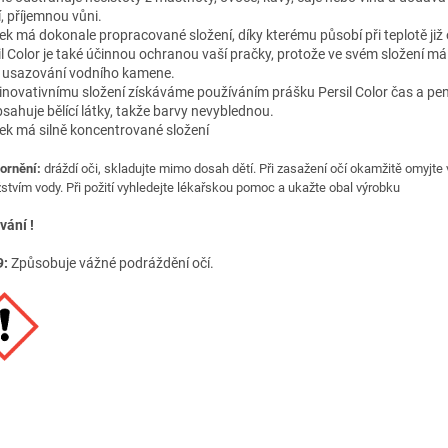
, příjemnou vůni.
ek má dokonale propracované složení, díky kterému působí při teplotě již 
il Color je také účinnou ochranou vaší pračky, protože ve svém složení má
i usazování vodního kamene.
 inovativnímu složení získáváme používáním prášku Persil Color čas a pen
sahuje bělící látky, takže barvy nevyblednou.
ek má silně koncentrované složení
ornění:
dráždí oči, skladujte mimo dosah dětí. Při zasažení očí okamžitě omyjte
tvím vody. Při požití vyhledejte lékařskou pomoc a ukažte obal výrobku
vání !
9:
Způsobuje vážné podráždění očí.