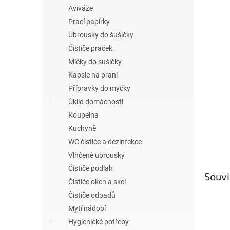
n
Aviváže
e
Prací papírky
l
Ubrousky do šušičky
Čističe praček
Míčky do sušičky
Kapsle na praní
Přípravky do myčky
Úklid domácnosti
Koupelna
Kuchyně
WC čističe a dezinfekce
Vlhčené ubrousky
Čističe podlah
Souvi
Čističe oken a skel
Čističe odpadů
Mytí nádobí
Hygienické potřeby