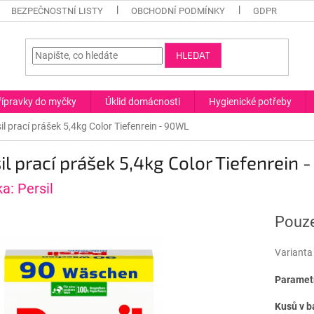
BEZPEČNOSTNÍ LISTY
OBCHODNÍ PODMÍNKY
GDPR
HLEDAT
řípravky do myčky
Úklid domácnosti
Hygienické potřeby
il prací prášek 5,4kg Color Tiefenrein - 90WL
il prací prášek 5,4kg Color Tiefenrein
ka:
Persil
Pouze
Varianta
Parametr
Kusů v b