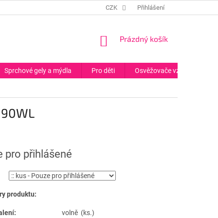
CZK
Přihlášení
NÁKUPNÍ
Prázdný košík
KOŠÍK
Sprchové gely a mýdla
Pro děti
Osvěžovače vzduchu
 - 90WL
 pro přihlášené
y produktu:
alení:
volně (ks.)