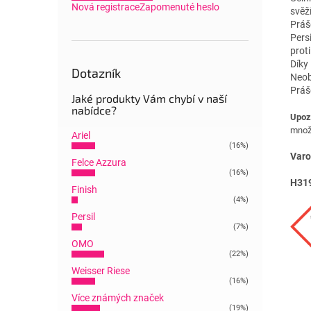
Nová registrace
Zapomenuté heslo
svěží
Práš
Pers
prot
Díky
Dotazník
Neob
Práš
Jaké produkty Vám chybí v naší
nabídce?
Upoz
množs
Ariel
(16%)
Varo
Felce Azzura
(16%)
H31
Finish
(4%)
Persil
(7%)
OMO
(22%)
Weisser Riese
(16%)
Více známých značek
(19%)