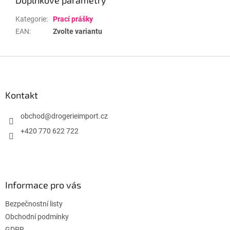
Kategorie
:
Prací prášky
EAN
:
Zvolte variantu
Z
á
p
a
Kontakt
t
í
obchod
@
drogerieimport.cz
+420 770 622 722
Informace pro vás
Bezpečnostní listy
Obchodní podmínky
GDPR