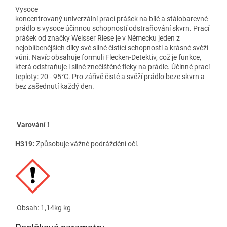
Vysoce
koncentrovaný univerzální prací prášek na bílé a stálobarevné
prádlo s vysoce účinnou schopností odstraňování skvrn. Prací
prášek od značky Weisser Riese je v Německu jeden z
nejoblíbenějších díky své silné čistící schopnosti a krásné svěží
vůni. Navíc obsahuje formuli Flecken-Detektiv, což je funkce,
která odstraňuje i silně znečištěné fleky na prádle. Účinné prací
teploty: 20 - 95°C. Pro zářivě čisté a svěží prádlo beze skvrn a
bez zašednutí každý den.
Varování !
H319:
Způsobuje vážné podráždění očí.
Obsah: 1,14kg kg
Doplňkové parametry