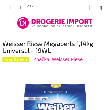
Přejít
NÁKUP
na
CZK
obsah
KOŠÍK
Weisser Riese Megaperls 1,14kg
Universal - 19WL
Značka:
Weisser Riese
Nová nižší cena