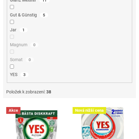
Glanz Meister
11
Gut & Günstig
5
Jar
1
Magnum
0
Somat
0
YES
3
Položek k zobrazení:
38
V
Akce
Nová nižší cena
ý
p
i
s