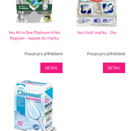
p
r
o
d
u
Yes All in One Platinum 45ks
Yes čistič myčky - 2ks
k
Regular - kapsle do myčky
t
ů
Pouze pro přihlášené
Pouze pro přihlášené
DETAIL
DETAIL