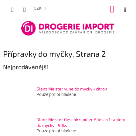
Přejít
NÁKUP
na
CZK
obsah
KOŠÍK
Přípravky do myčky
, Strana 2
Nejprodávanější
Glanz Meister vune do mycky - citron
Pouze pro přihlášené
Glanz Meister Geschirrspüler Alles in 1 tablety
do myčky - 90ks
Pouze pro přihlášené