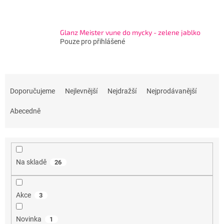
Glanz Meister vune do mycky - zelene jablko
Pouze pro přihlášené
Ř
a
Doporučujeme
Nejlevnější
Nejdražší
Nejprodávanější
z
e
Abecedně
n
í
p
r
Na skladě
26
o
d
u
Akce
3
k
t
Novinka
1
ů