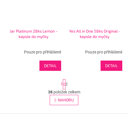
Jar Platinum 28ks Lemon -
Yes All in One 58ks Original -
kapsle do myčky
kapsle do myčky
Pouze pro přihlášené
Pouze pro přihlášené
DETAIL
DETAIL
S
1
2
t
r
38
položek celkem
O
á
v
NAHORU
n
l
k
á
o
v
Z
d
á
a
á
n
c