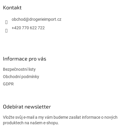
p
í
í
a
Kontakt
p
t
r
í
obchod
@
drogerieimport.cz
v
k
+420 770 622 722
y
v
ý
p
i
Informace pro vás
s
u
Bezpečnostní listy
Obchodní podmínky
GDPR
Odebírat newsletter
Vložte svůj e-mail a my vám budeme zasílat informace o nových
produktech na našem e-shopu.