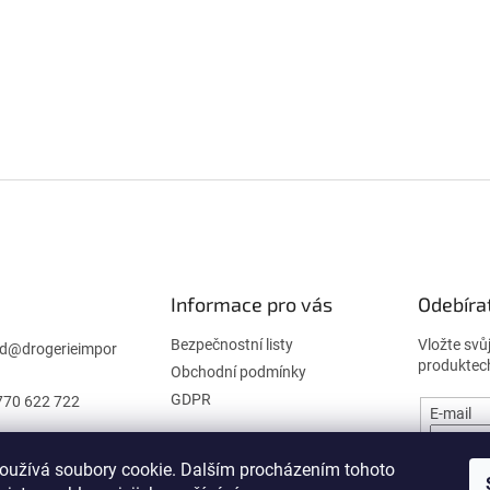
Informace pro vás
Odebíra
Bezpečnostní listy
Vložte svů
d
@
drogerieimpor
produktec
Obchodní podmínky
GDPR
770 622 722
E-mail
oužívá soubory cookie. Dalším procházením tohoto
PŘIHL