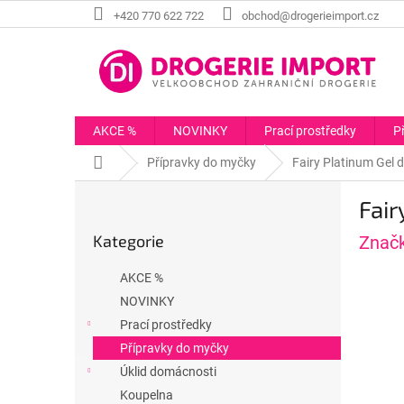
Přejít
+420 770 622 722
obchod@drogerieimport.cz
na
obsah
AKCE %
NOVINKY
Prací prostředky
P
Domů
Přípravky do myčky
Fairy Platinum Gel 
P
Fair
o
Přeskočit
s
Kategorie
Znač
kategorie
t
r
AKCE %
a
NOVINKY
n
Prací prostředky
n
í
Přípravky do myčky
p
Úklid domácnosti
a
Koupelna