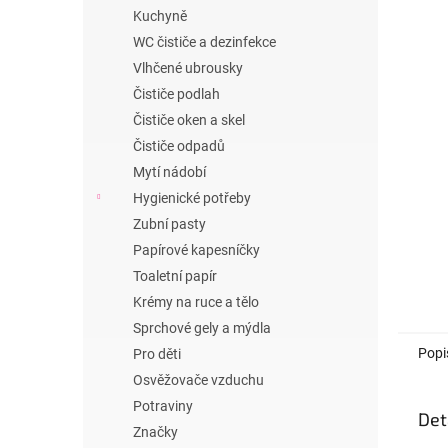
n
Kuchyně
e
WC čističe a dezinfekce
l
Vlhčené ubrousky
Čističe podlah
Čističe oken a skel
Čističe odpadů
Mytí nádobí
Hygienické potřeby
Zubní pasty
Papírové kapesníčky
Toaletní papír
Krémy na ruce a tělo
Sprchové gely a mýdla
Popi
Pro děti
Osvěžovače vzduchu
Potraviny
Det
Značky