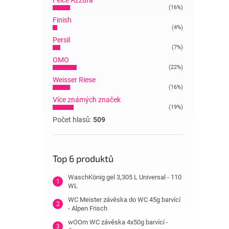
Felce Azzura
(16%)
Finish
(4%)
Persil
(7%)
OMO
(22%)
Weisser Riese
(16%)
Více známých značek
(19%)
Počet hlasů:
509
Top 6 produktů
WaschKönig gel 3,305 L Universal - 110
WL
WC Meister závěska do WC 45g barvící
- Alpen Frisch
wOOm WC závěska 4x50g barvící -