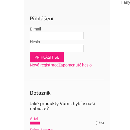
Fairy
Přihlášení
E-mail
Heslo
PŘIHLÁSIT SE
Nová registrace
Zapomenuté heslo
Dotazník
Jaké produkty Vám chybí v naší
nabídce?
Ariel
(16%)