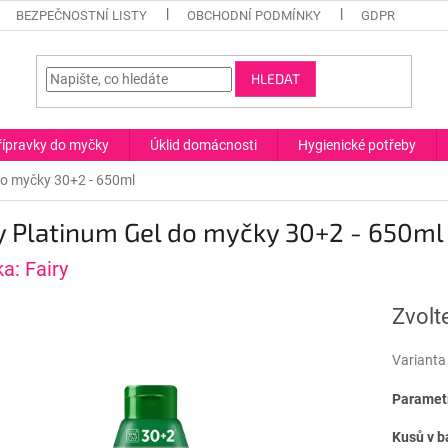
BEZPEČNOSTNÍ LISTY
OBCHODNÍ PODMÍNKY
GDPR
HLEDAT
řípravky do myčky
Úklid domácnosti
Hygienické potřeby
do myčky 30+2 - 650ml
y Platinum Gel do myčky 30+2 - 650ml
ka:
Fairy
Zvolt
Varianta
Parametr
Kusů v b