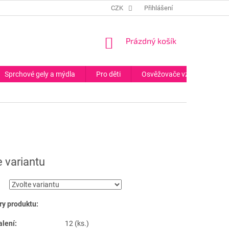
CZK
Přihlášení
NÁKUPNÍ
Prázdný košík
KOŠÍK
Sprchové gely a mýdla
Pro děti
Osvěžovače vzduchu
e variantu
y produktu:
alení:
12 (ks.)