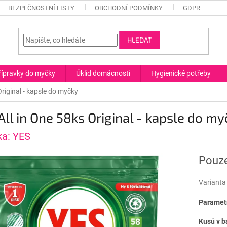
BEZPEČNOSTNÍ LISTY
OBCHODNÍ PODMÍNKY
GDPR
HLEDAT
řípravky do myčky
Úklid domácnosti
Hygienické potřeby
Original - kapsle do myčky
All in One 58ks Original - kapsle do m
ka:
YES
Pouze
Varianta
Parametr
Kusů v b