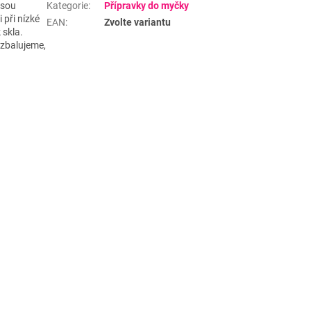
jsou
Kategorie
:
Přípravky do myčky
 při nízké
EAN
:
Zvolte variantu
 skla.
ozbalujeme,