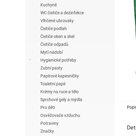
n
Kuchyně
e
WC čističe a dezinfekce
l
Vlhčené ubrousky
Čističe podlah
Čističe oken a skel
Čističe odpadů
Mytí nádobí
Hygienické potřeby
Zubní pasty
Papírové kapesníčky
Toaletní papír
Krémy na ruce a tělo
Sprchové gely a mýdla
Popi
Pro děti
Osvěžovače vzduchu
Potraviny
Det
Značky