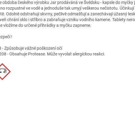
je obdoba českého výrobku Jar prodáváná ve Švédsku - kapsle do myčky 
no rozpustné ve vodě a jednoduše tak umyjí veškerou nečistotu. Účinkují i
otě. Odolně odstraňují skvrny, pečlivě odmašťují a zanechávají úžasný lesk
veň chrání sklo i stříbro a zabraňuje vzniku vodního kamene. Tablety ner
e vložíme do určené přihrádky a myčku zapneme.
zpečí !
 - Způsobuje vážné poškození očí
08 - Obsahuje Protease. Může vyvolat alergickou reakci.