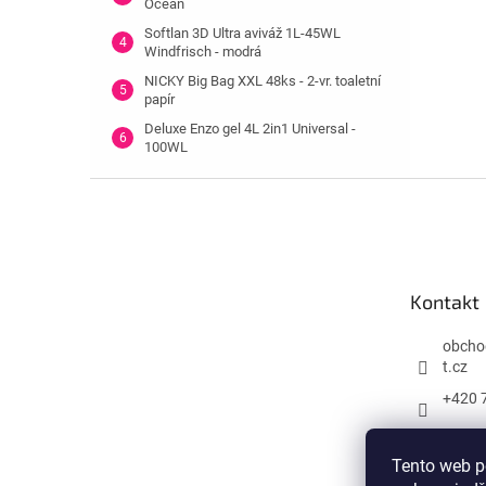
Ocean
Softlan 3D Ultra aviváž 1L-45WL
Windfrisch - modrá
NICKY Big Bag XXL 48ks - 2-vr. toaletní
papír
Deluxe Enzo gel 4L 2in1 Universal -
100WL
Z
á
p
a
t
Kontakt
í
obcho
t.cz
+420 
Tento web p