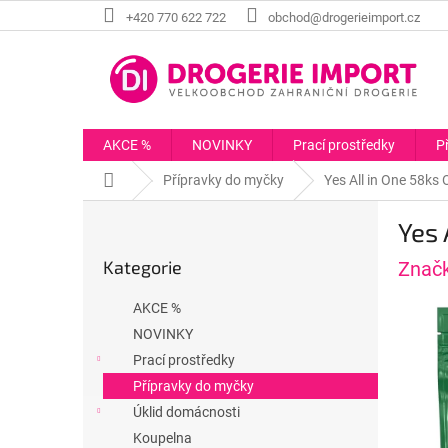
Přejít
+420 770 622 722
obchod@drogerieimport.cz
na
obsah
AKCE %
NOVINKY
Prací prostředky
P
Domů
Přípravky do myčky
Yes All in One 58ks 
P
Yes 
o
Přeskočit
s
Kategorie
Znač
kategorie
t
r
AKCE %
a
NOVINKY
n
Prací prostředky
n
í
Přípravky do myčky
p
Úklid domácnosti
a
Koupelna