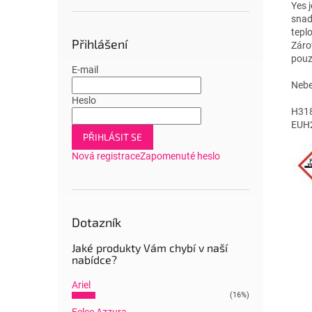
Yes 
snad
tepl
Přihlášení
Záro
pouz
E-mail
Nebe
Heslo
H318
EUH2
PŘIHLÁSIT SE
Nová registrace
Zapomenuté heslo
Dotazník
Jaké produkty Vám chybí v naší
nabídce?
Ariel
(16%)