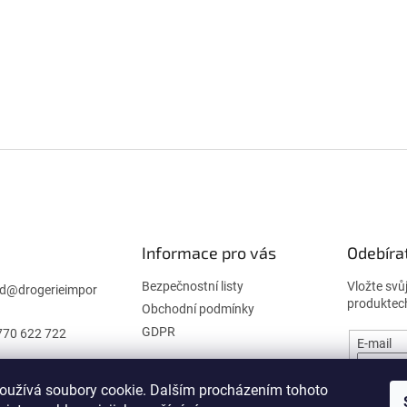
Informace pro vás
Odebíra
Bezpečnostní listy
Vložte svů
d
@
drogerieimpor
produktec
Obchodní podmínky
GDPR
770 622 722
E-mail
oužívá soubory cookie. Dalším procházením tohoto
PŘIHL