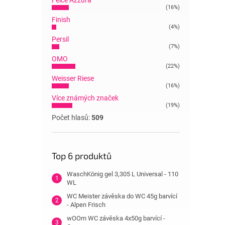
Felce Azzura
(16%)
Finish
(4%)
Persil
(7%)
OMO
(22%)
Weisser Riese
(16%)
Více známých značek
(19%)
Počet hlasů:
509
Top 6 produktů
WaschKönig gel 3,305 L Universal - 110
WL
WC Meister závěska do WC 45g barvící
- Alpen Frisch
wOOm WC závěska 4x50g barvící -