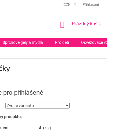
CZK
Přihlášení
NÁKUPNÍ
Prázdný košík
KOŠÍK
Sprchové gely a mýdla
Pro děti
Osvěžovače vzduchu
yčky
 pro přihlášené
y produktu:
alení:
4 (ks.)