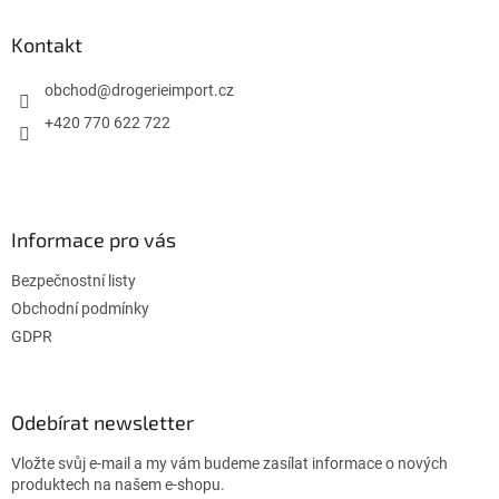
p
a
Kontakt
t
í
obchod
@
drogerieimport.cz
+420 770 622 722
Informace pro vás
Bezpečnostní listy
Obchodní podmínky
GDPR
Odebírat newsletter
Vložte svůj e-mail a my vám budeme zasílat informace o nových
produktech na našem e-shopu.