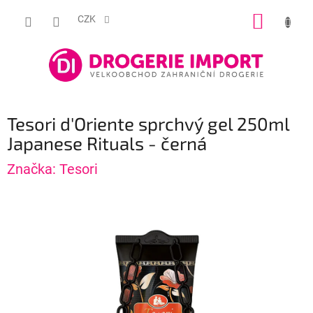
Přejít
NÁKUP
na
CZK
obsah
KOŠÍK
Tesori d'Oriente sprchvý gel 250ml
Japanese Rituals - černá
Značka:
Tesori