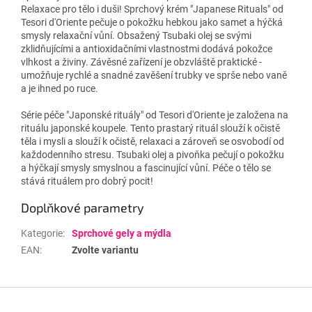
Relaxace pro tělo i duši! Sprchový krém "Japanese Rituals" od
Tesori d'Oriente pečuje o pokožku hebkou jako samet a hýčká
smysly relaxační vůní. Obsažený Tsubaki olej se svými
zklidňujícími a antioxidačními vlastnostmi dodává pokožce
vlhkost a živiny. Závěsné zařízení je obzvláště praktické -
umožňuje rychlé a snadné zavěšení trubky ve sprše nebo vaně
a je ihned po ruce.
Série péče "Japonské rituály" od Tesori d'Oriente je založena na
rituálu japonské koupele. Tento prastarý rituál slouží k očistě
těla i mysli a slouží k očistě, relaxaci a zároveň se osvobodí od
každodenního stresu. Tsubaki olej a pivoňka pečují o pokožku
a hýčkají smysly smyslnou a fascinující vůní. Péče o tělo se
stává rituálem pro dobrý pocit!
Doplňkové parametry
Kategorie
:
Sprchové gely a mýdla
EAN
:
Zvolte variantu
Z
á