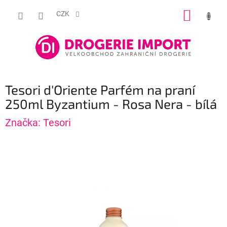
Přejít
NÁKUP
na
CZK
obsah
KOŠÍK
Tesori d'Oriente Parfém na praní
250ml Byzantium - Rosa Nera - bílá
Značka:
Tesori