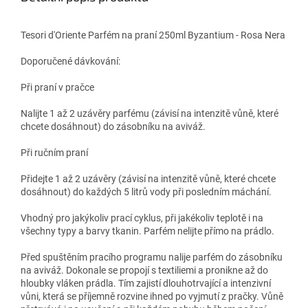
Tesori d'Oriente Parfém na praní 250ml Byzantium - Rosa Nera
Doporučené dávkování:
Při praní v pračce
Nalijte 1 až 2 uzávěry parfému (závisí na intenzitě vůně, které
chcete dosáhnout) do zásobníku na aviváž.
Při ručním praní
Přidejte 1 až 2 uzávěry (závisí na intenzitě vůně, které chcete
dosáhnout) do každých 5 litrů vody při posledním máchání.
Vhodný pro jakýkoliv prací cyklus, při jakékoliv teplotě i na
všechny typy a barvy tkanin. Parfém nelijte přímo na prádlo.
Před spuštěním pracího programu nalije parfém do zásobníku
na aviváž. Dokonale se propojí s textiliemi a pronikne až do
hloubky vláken prádla. Tím zajistí dlouhotrvající a intenzivní
vůni, která se příjemně rozvine ihned po vyjmutí z pračky. Vůně