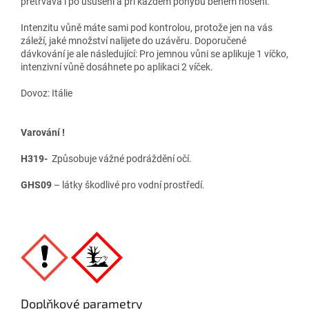
přetrvává i po usušení a při každém pohybu během nošení.
Intenzitu vůně máte sami pod kontrolou, protože jen na vás
záleží, jaké množství nalijete do uzávěru. Doporučené
dávkování je ale následující: Pro jemnou vůni se aplikuje 1 víčko,
intenzivní vůně dosáhnete po aplikaci 2 víček.
Dovoz: Itálie
Varování !
H319-
Způsobuje vážné podráždění očí.
GHS09
– látky škodlivé pro vodní prostředí.
Doplňkové parametry