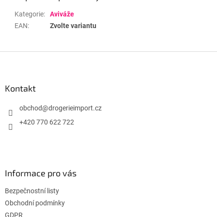
Kategorie
:
Aviváže
EAN
:
Zvolte variantu
Z
á
p
a
Kontakt
t
í
obchod
@
drogerieimport.cz
+420 770 622 722
Informace pro vás
Bezpečnostní listy
Obchodní podmínky
GDPR