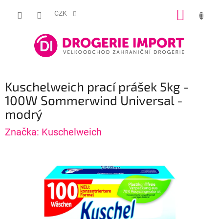
Přejít
NÁKUP
na
CZK
obsah
KOŠÍK
Kuschelweich prací prášek 5kg -
100W Sommerwind Universal -
modrý
Značka:
Kuschelweich