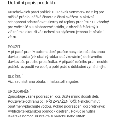
Detailní popis produktu
Kuschelweich prací prášek 100 dávek Sommerwind 5 kg pro
měkké prádlo. Zářivá čistota a čistá svěžest. S aktivní
schopností odstraňovat skvrny od teploty praní 20 ° C. Vhodný
pro vaše bílé a stálobarevné prádlo, je obzvláště šetrný k
vláknům a okouzlí vás nebeskou plyšovou jemnou letní vůní
větru.
POUŽITÍ:
V případě praní v automatické pračce nasypte požadovanou
dávku prášku (viz obal výrobku s dávkováním) do hlavního
dávkovače pracího prostředku. V případě ručního praní nechte
prášek rozpustit ve vodě, a poté prádlo důkladně vymáchejte.
SLOŽENÍ:
Viz. zadní strana obalu: Inhaltsstoffangabe.
UPOZORNĚNÍ:
Způsobuje vážné podráždění očí. Držte mimo dosah dětí.
Používejte ochranu očí. PŘI ZASAŽENÍ OČÍ: Několik minut
opatrně vyplachujte vodou. Pokud podráždění očí přetrvává:
Vyhledejte lékařskou pomoc / ošetření. Pokud je nutná
lékařská pomoc, připravte si nádobu nebo štítek.