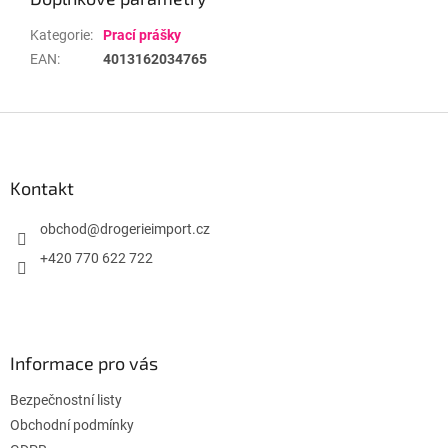
Kategorie
:
Prací prášky
EAN
:
4013162034765
Z
á
p
a
Kontakt
t
í
obchod
@
drogerieimport.cz
+420 770 622 722
Informace pro vás
Bezpečnostní listy
Obchodní podmínky