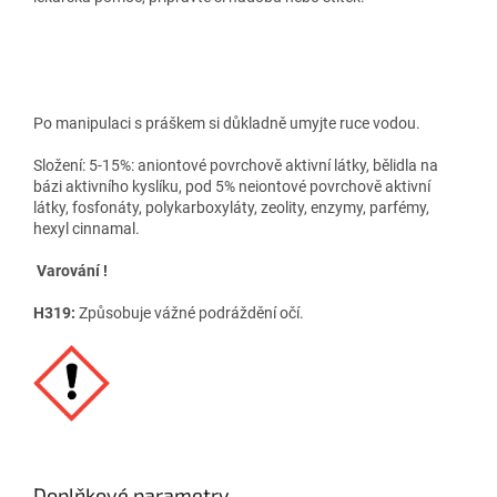
Po manipulaci s práškem si důkladně umyjte ruce vodou.
Složení: 5-15%: aniontové povrchově aktivní látky, bělidla na
bázi aktivního kyslíku, pod 5% neiontové povrchově aktivní
látky, fosfonáty, polykarboxyláty, zeolity, enzymy, parfémy,
hexyl cinnamal.
Varování !
H319:
Způsobuje vážné podráždění očí.
Doplňkové parametry