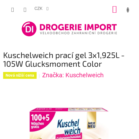
Přejít
NÁKUP
na
CZK
obsah
KOŠÍK
Kuschelweich prací gel 3x1,925L -
105W Glucksmoment Color
Značka:
Kuschelweich
Nová nižší cena