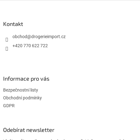
Z
á
p
a
Kontakt
t
í
obchod
@
drogerieimport.cz
+420 770 622 722
Informace pro vás
Bezpečnostní listy
Obchodní podmínky
GDPR
Odebírat newsletter