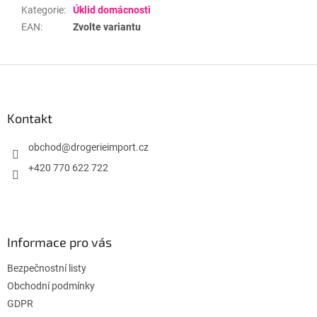
Kategorie
:
Úklid domácnosti
EAN
:
Zvolte variantu
Z
á
p
a
Kontakt
t
í
obchod
@
drogerieimport.cz
+420 770 622 722
Informace pro vás
Bezpečnostní listy
Obchodní podmínky
GDPR