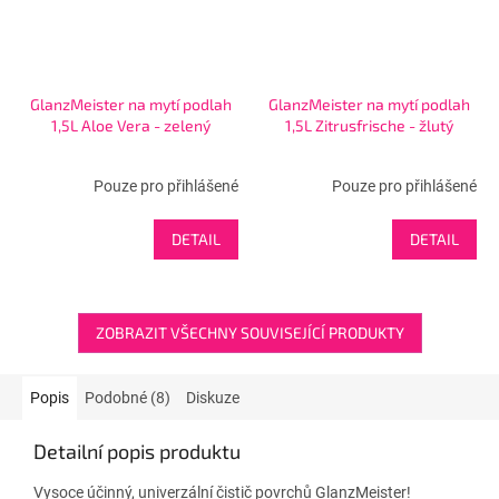
GlanzMeister na mytí podlah
GlanzMeister na mytí podlah
1,5L Aloe Vera - zelený
1,5L Zitrusfrische - žlutý
Pouze pro přihlášené
Pouze pro přihlášené
DETAIL
DETAIL
ZOBRAZIT VŠECHNY SOUVISEJÍCÍ PRODUKTY
Popis
Podobné (8)
Diskuze
Detailní popis produktu
Vysoce účinný, univerzální čistič povrchů GlanzMeister!