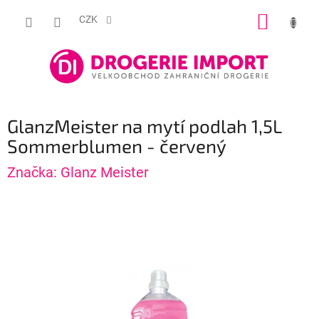
Přejít
NÁKUP
na
CZK
obsah
KOŠÍK
GlanzMeister na mytí podlah 1,5L
Sommerblumen - červený
Značka:
Glanz Meister