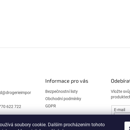
Informace pro vás
Odebíra
Bezpečnostní listy
Vložte svů
d
@
drogerieimpor
produktec
Obchodní podmínky
GDPR
770 622 722
E-mail
oužívá soubory cookie. Dalším procházením tohoto
PŘIHL