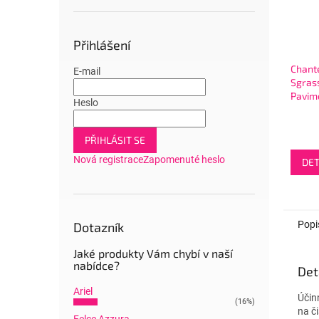
Přihlášení
Chante
E-mail
Sgras
Pavim
Heslo
Marsig
Limon
odmaš
PŘIHLÁSIT SE
podla
Nová registrace
Zapomenuté heslo
DET
Popi
Dotazník
Jaké produkty Vám chybí v naší
nabídce?
Det
Ariel
Účin
(16%)
na č