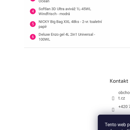
Ocean
Softlan 3D Ultra aviváž 1L-45WL
Windfrisch - modrá
NICKY Big Bag XXL 48ks - 2-vr. toaletní
papír
Deluxe Enzo gel 4L 2in1 Universal -
100WL
Z
á
p
a
t
Kontakt
í
obcho
t.cz
+420 
Tento web p