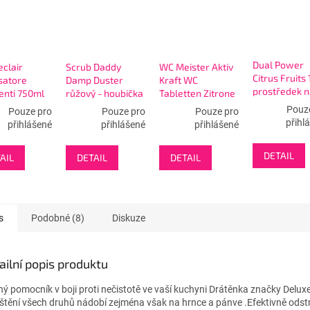
Dual Power
clair
Scrub Daddy
WC Meister Aktiv
Citrus Fruits 
satore
Damp Duster
Kraft WC
prostředek n
enti 750ml
růžový - houbička
Tabletten Zitrone
nádobí
lia e
na utírání prachu
8ks - tablety na
Pouz
Pouze pro
Pouze pro
Pouze pro
e -
čištění WC
přihl
přihlášené
přihlášené
přihlášené
ťovač na
hy
DETAIL
AIL
DETAIL
DETAIL
s
Podobné (8)
Diskuze
ailní popis produktu
ný pomocník v boji proti nečistotě ve vaší kuchyni Drátěnka značky Delux
ištění všech druhů nádobí zejména však na hrnce a pánve .Efektivně odst