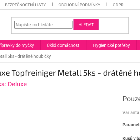
BEZPEČNOSTNÍ LISTY
OBCHODNÍ PODMÍNKY
GDPR
HLEDAT
řípravky do myčky
Úklid domácnosti
Hygienické potřeby
tall 5ks - drátěné houbičky
xe Topfreiniger Metall 5ks - drátěné 
ka:
Deluxe
Pouze
Varianta
Parametr
Kusů v b