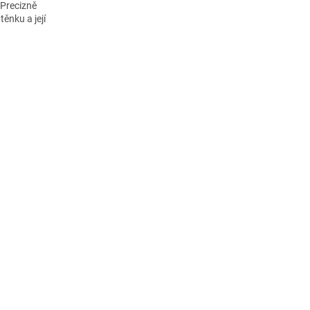
 Precizně
ěnku a její