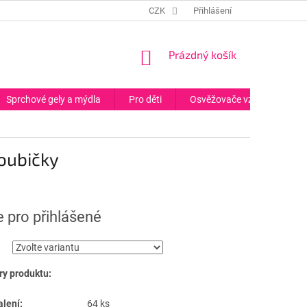
CZK
Přihlášení
NÁKUPNÍ
Prázdný košík
KOŠÍK
Sprchové gely a mýdla
Pro děti
Osvěžovače vzduchu
houbičky
 pro přihlášené
y produktu:
alení:
64 ks