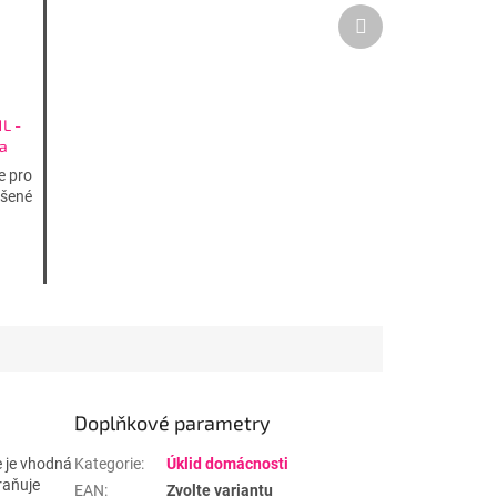
Další
produkt
1L -
a
e pro
ášené
Doplňkové parametry
e je vhodná
Kategorie
:
Úklid domácnosti
raňuje
EAN
:
Zvolte variantu