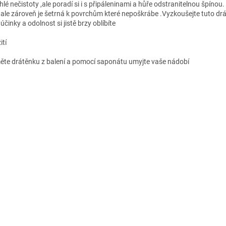
lé nečistoty ,ale poradí si i s připáleninami a hůře odstranitelnou špínou.
í, ale zároveň je šetrná k povrchům které nepoškrábe .Vyzkoušejte tuto drát
 účinky a odolnost si jistě brzy oblíbíte
ití
ěte drátěnku z balení a pomocí saponátu umyjte vaše nádobí