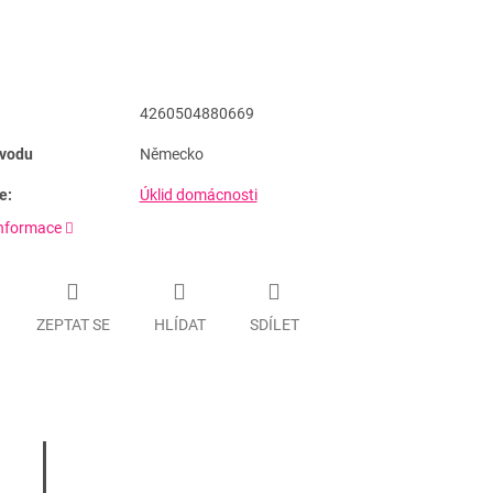
4260504880669
vodu
Německo
e:
Úklid domácnosti
informace
ZEPTAT SE
HLÍDAT
SDÍLET