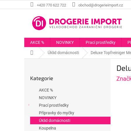
Přejít
+420 770 622 722
obchod@drogerieimport.cz
na
obsah
AKCE %
NOVINKY
Prací prostředky
P
Domů
Úklid domácnosti
Deluxe Topfreiniger Me
P
Delu
o
Přeskočit
s
Kategorie
Znač
kategorie
t
r
AKCE %
a
NOVINKY
n
Prací prostředky
n
í
Přípravky do myčky
p
Úklid domácnosti
a
Koupelna