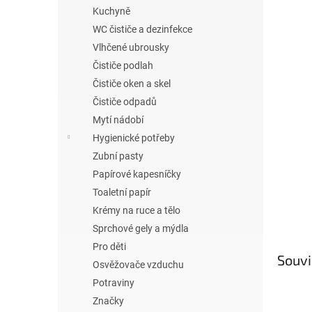
n
Kuchyně
e
WC čističe a dezinfekce
l
Vlhčené ubrousky
Čističe podlah
Čističe oken a skel
Čističe odpadů
Mytí nádobí
Hygienické potřeby
Zubní pasty
Papírové kapesníčky
Toaletní papír
Krémy na ruce a tělo
Sprchové gely a mýdla
Pro děti
Souvi
Osvěžovače vzduchu
Potraviny
Značky