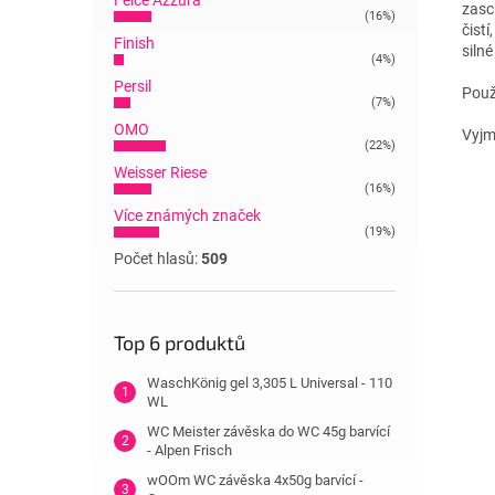
Felce Azzura
zasch
(16%)
čist
Finish
silné
(4%)
Persil
Použ
(7%)
OMO
Vyjm
(22%)
Weisser Riese
(16%)
Více známých značek
(19%)
Počet hlasů:
509
Top 6 produktů
WaschKönig gel 3,305 L Universal - 110
WL
WC Meister závěska do WC 45g barvící
- Alpen Frisch
wOOm WC závěska 4x50g barvící -