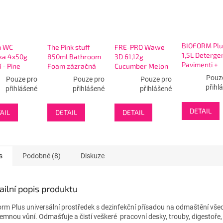
BIOFORM Plu
 WC
The Pink stuff
FRE-PRO Wawe
1,5L Deterge
ka 4x50g
850ml Bathroom
3D 61,12g
Pavimenti +
í - Pine
Foam zázračná
Cucumber Melon
Alcool - čisti
pěna na koupelny
boustranné
Pouz
Pouze pro
Pouze pro
Pouze pro
podlah s
pisoárové sítko -
přihl
přihlášené
přihlášené
přihlášené
alkoholem
zelené
DETAIL
AIL
DETAIL
DETAIL
s
Podobné (8)
Diskuze
ailní popis produktu
orm Plus universální prostředek s dezinfekční přísadou na odmaštění vš
íjemnou vůní. Odmašťuje a čistí veškeré pracovní desky, trouby, digestoře,