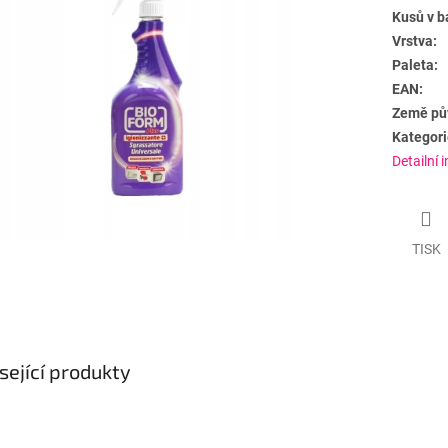
Kusů v b
Vrstva:
Paleta:
EAN:
Země pů
Kategori
Detailní 
TISK
sející produkty