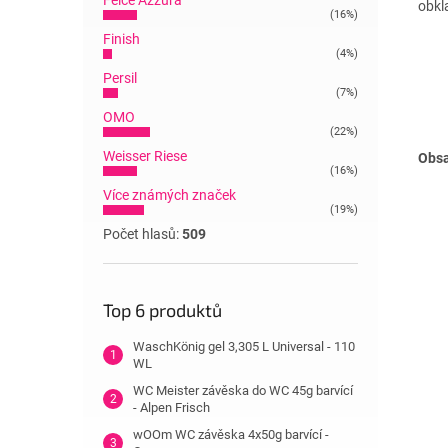
Felce Azzura
obkl
(16%)
Finish
(4%)
Persil
(7%)
OMO
(22%)
Weisser Riese
Obsa
(16%)
Více známých značek
(19%)
Počet hlasů:
509
Top 6 produktů
WaschKönig gel 3,305 L Universal - 110
WL
WC Meister závěska do WC 45g barvící
- Alpen Frisch
wOOm WC závěska 4x50g barvící -