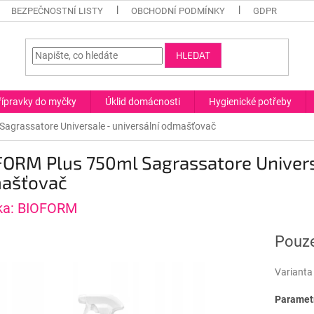
BEZPEČNOSTNÍ LISTY
OBCHODNÍ PODMÍNKY
GDPR
HLEDAT
řípravky do myčky
Úklid domácnosti
Hygienické potřeby
agrassatore Universale - universální odmašťovač
ORM Plus 750ml Sagrassatore Universa
ašťovač
ka:
BIOFORM
Pouze
Varianta
Parametr