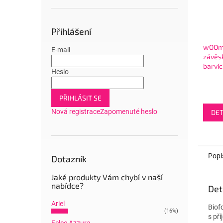
Přihlášení
wOOm
E-mail
závěs
barvíc
Heslo
PŘIHLÁSIT SE
Nová registrace
Zapomenuté heslo
DET
Popi
Dotazník
Jaké produkty Vám chybí v naší
nabídce?
Det
Ariel
Biof
(16%)
s př