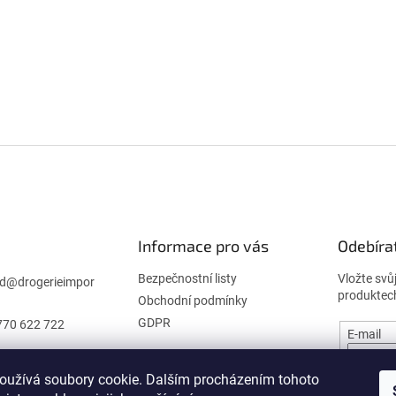
Informace pro vás
Odebíra
Bezpečnostní listy
Vložte svů
d
@
drogerieimpor
produktec
Obchodní podmínky
GDPR
770 622 722
E-mail
oužívá soubory cookie. Dalším procházením tohoto
PŘIHL