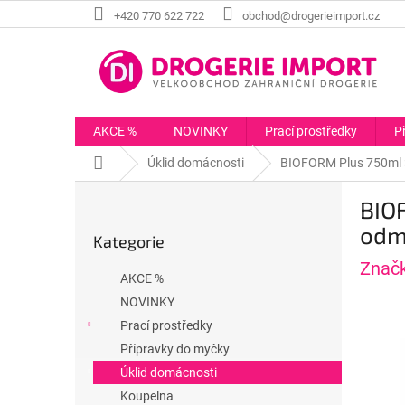
Přejít
+420 770 622 722
obchod@drogerieimport.cz
na
obsah
AKCE %
NOVINKY
Prací prostředky
P
Domů
Úklid domácnosti
BIOFORM Plus 750ml S
P
BIOF
o
Přeskočit
s
odm
Kategorie
kategorie
t
Znač
r
AKCE %
a
NOVINKY
n
Prací prostředky
n
í
Přípravky do myčky
p
Úklid domácnosti
a
Koupelna