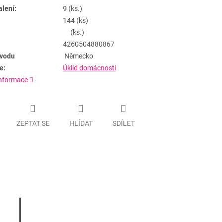
alení:
9 (ks.)
144 (ks)
(ks.)
4260504880867
vodu
Německo
e:
Úklid domácnosti
informace
ZEPTAT SE
HLÍDAT
SDÍLET