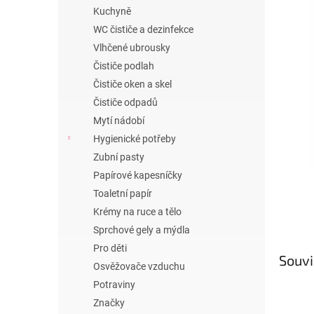
n
Kuchyně
e
WC čističe a dezinfekce
l
Vlhčené ubrousky
Čističe podlah
Čističe oken a skel
Čističe odpadů
Mytí nádobí
Hygienické potřeby
Zubní pasty
Papírové kapesníčky
Toaletní papír
Krémy na ruce a tělo
Sprchové gely a mýdla
Pro děti
Souvi
Osvěžovače vzduchu
Potraviny
Značky