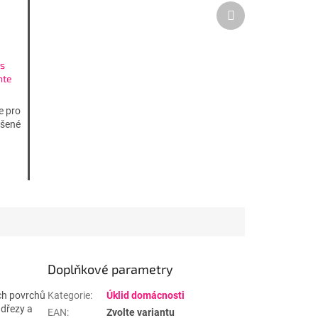
Další
produkt
s
nte
č
e pro
ášené
Doplňkové parametry
ech povrchů
Kategorie
:
Úklid domácnosti
 dřezy a
EAN
:
Zvolte variantu