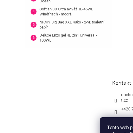
Ocean
Softlan 3D Ultra aviváž 1L-45WL
Windfrisch - modrá
NICKY Big Bag XXL 48ks - 2-vr. toaletní
papír
Deluxe Enzo gel 4L 2in1 Universal -
100WL
Z
á
p
a
t
Kontakt
í
obcho
t.cz
+420 
Tento web p