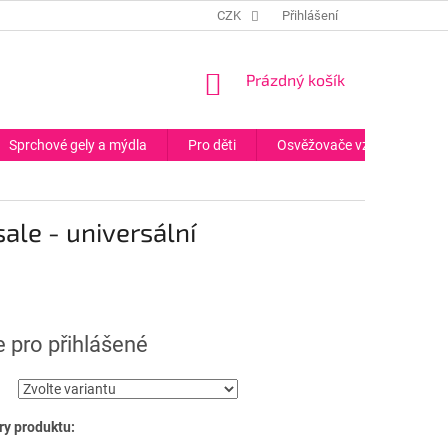
CZK
Přihlášení
NÁKUPNÍ
Prázdný košík
KOŠÍK
Sprchové gely a mýdla
Pro děti
Osvěžovače vzduchu
le - universální
 pro přihlášené
y produktu: