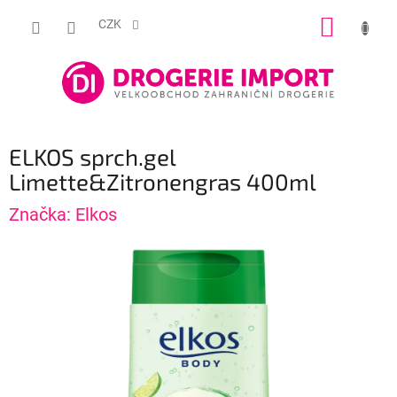
Přejít
NÁKUP
na
CZK
obsah
KOŠÍK
ELKOS sprch.gel
Limette&Zitronengras 400ml
Značka:
Elkos