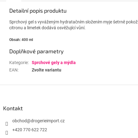
Detailní popis produktu
Sprchový gel s vyváženým hydratačním složením myje šetrně pokožk
citronu a limetek dodává osvěžující vůní.
Obsah: 400 ml
Doplňkové parametry
Kategorie
:
Sprchové gely a mýdla
EAN
:
Zvolte variantu
Z
á
p
a
Kontakt
t
í
obchod
@
drogerieimport.cz
+420 770 622 722