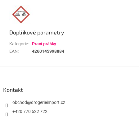
Doplňkové parametry
Kategorie
:
Prací prášky
EAN
:
4260145998884
Z
á
p
a
Kontakt
t
í
obchod
@
drogerieimport.cz
+420 770 622 722