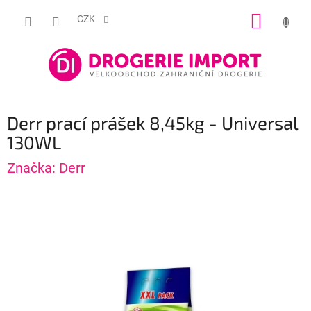
Přejít
NÁKUP
na
CZK
obsah
KOŠÍK
Derr prací prášek 8,45kg - Universal
130WL
Značka:
Derr