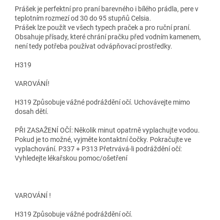
Prášek je perfektní pro praní barevného i bílého prádla, pere v
teplotním rozmezí od 30 do 95 stupňů Celsia.
Prášek lze použít ve všech typech praček a pro ruční praní.
Obsahuje přísady, které chrání pračku před vodním kamenem,
není tedy potřeba používat odvápňovací prostředky.
H319
VAROVÁNÍ!
H319 Způsobuje vážné podráždění očí. Uchovávejte mimo
dosah dětí.
PŘI ZASAŽENÍ OČÍ: Několik minut opatrně vyplachujte vodou.
Pokud je to možné, vyjměte kontaktní čočky. Pokračujte ve
vyplachování. P337 + P313 Přetrvává-li podráždění očí:
Vyhledejte lékařskou pomoc/ošetření
VAROVÁNÍ !
H319 Způsobuje vážné podráždění očí.