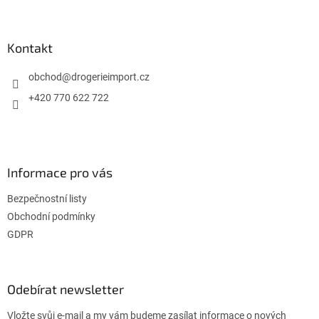
Z
á
p
a
Kontakt
t
í
obchod
@
drogerieimport.cz
+420 770 622 722
Informace pro vás
Bezpečnostní listy
Obchodní podmínky
GDPR
Odebírat newsletter
Vložte svůj e-mail a my vám budeme zasílat informace o nových