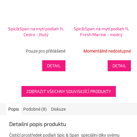
Spic&Span na mytí podlah 1L
Spic&Span na mytí podlah 1L
Cedro - žlutý
Fresh Marine - modrý
Pouze pro přihlášené
Momentálně nedostupné
DETAIL
DETAIL
ZOBRAZIT VŠECHNY SOUVISEJÍCÍ PRODUKTY
Popis
Podobné (8)
Diskuze
Detailní popis produktu
Čistící prostředek podlah Spic & Span speciální díky svému