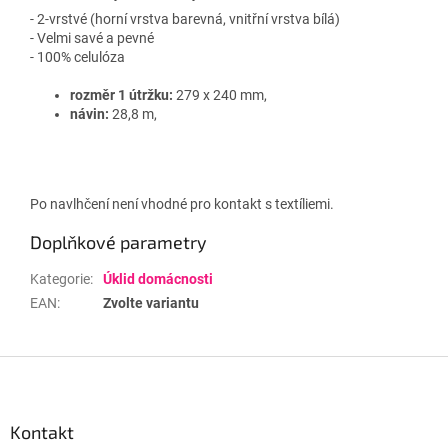
- 2-vrstvé (horní vrstva barevná, vnitřní vrstva bílá)
- Velmi savé a pevné
- 100% celulóza
rozměr 1 útržku:
279 x 240 mm,
návin:
28,8 m,
Po navlhčení není vhodné pro kontakt s textíliemi.
Doplňkové parametry
Kategorie
:
Úklid domácnosti
EAN
:
Zvolte variantu
Z
á
p
a
Kontakt