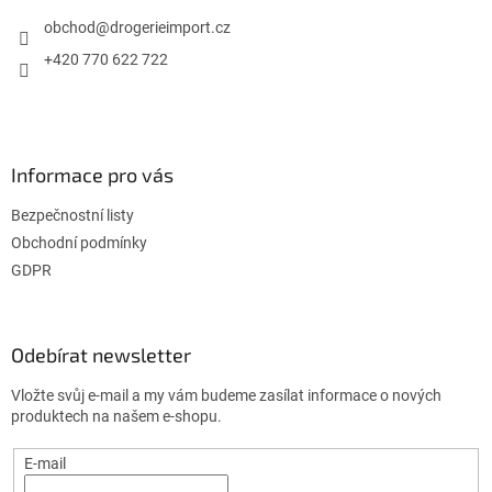
t
í
obchod
@
drogerieimport.cz
+420 770 622 722
Informace pro vás
Bezpečnostní listy
Obchodní podmínky
GDPR
Odebírat newsletter
Vložte svůj e-mail a my vám budeme zasílat informace o nových
produktech na našem e-shopu.
E-mail