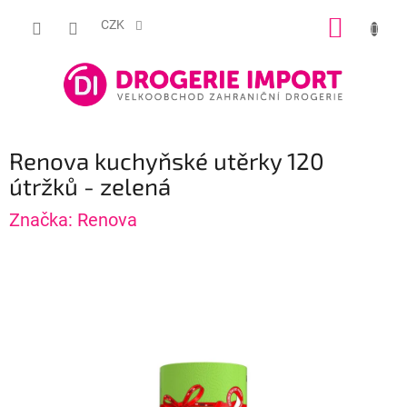
Přejít
NÁKUP
na
CZK
obsah
KOŠÍK
Renova kuchyňské utěrky 120
útržků - zelená
Značka:
Renova