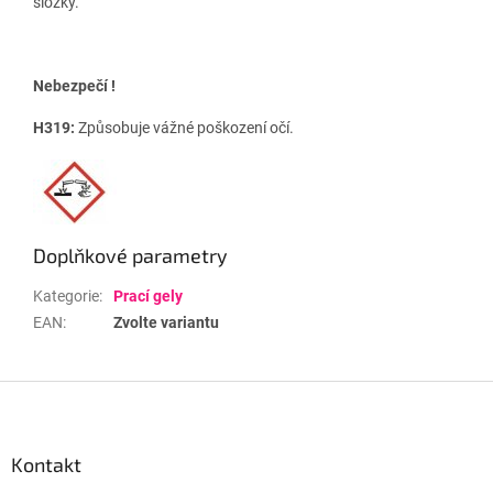
složky.
Nebezpečí !
H319:
Způsobuje vážné poškození očí.
Doplňkové parametry
Kategorie
:
Prací gely
EAN
:
Zvolte variantu
Z
á
p
a
Kontakt
t