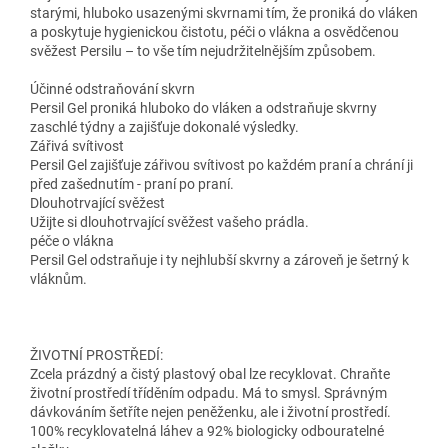
starými, hluboko usazenými skvrnami tím, že proniká do vláken
a poskytuje hygienickou čistotu, péči o vlákna a osvědčenou
svěžest Persilu – to vše tím nejudržitelnějším způsobem.
Účinné odstraňování skvrn
Persil Gel proniká hluboko do vláken a odstraňuje skvrny
zaschlé týdny a zajišťuje dokonalé výsledky.
Zářivá svítivost
Persil Gel zajišťuje zářivou svítivost po každém praní a chrání ji
před zašednutím - praní po praní.
Dlouhotrvající svěžest
Užijte si dlouhotrvající svěžest vašeho prádla.
péče o vlákna
Persil Gel odstraňuje i ty nejhlubší skvrny a zároveň je šetrný k
vláknům.
ŽIVOTNÍ PROSTŘEDÍ:
Zcela prázdný a čistý plastový obal lze recyklovat. Chraňte
životní prostředí tříděním odpadu. Má to smysl. Správným
dávkováním šetříte nejen peněženku, ale i životní prostředí.
100% recyklovatelná láhev a 92% biologicky odbouratelné