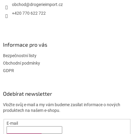
í
obchod
@
drogerieimport.cz
+420 770 622 722
Informace pro vás
Bezpečnostní listy
Obchodní podmínky
GDPR
Odebírat newsletter
Vložte svůj e-mail a my vám budeme zasílat informace o nových
produktech na našem e-shopu.
E-mail