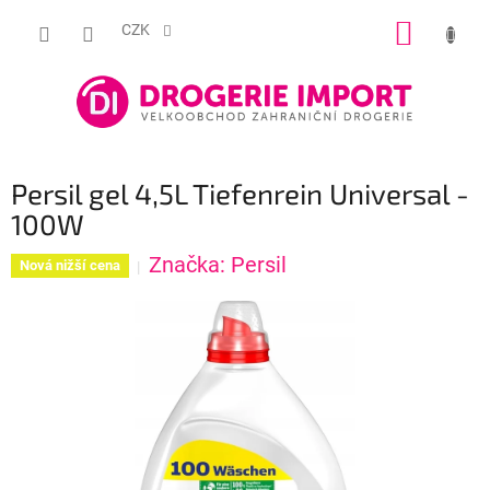
Přejít
NÁKUP
na
CZK
obsah
KOŠÍK
Persil gel 4,5L Tiefenrein Universal -
100W
Značka:
Persil
Nová nižší cena