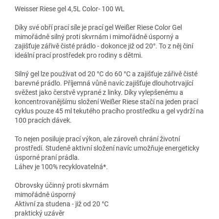
Weisser Riese gel 4,5L Color- 100 WL
Díky své obří prací síle je prací gel Weißer Riese Color Gel
mimořádně silný proti skvrnám i mimořádně úsporný a
zajišťuje zářivě čisté prádlo - dokonce již od 20°. To z něj činí
ideální prací prostředek pro rodiny s dětmi.
Silný gel lze používat od 20 °C do 60 °C a zajišťuje zářivě čisté
barevné prádlo. Příjemná vůně navíc zajišťuje dlouhotrvající
svěžest jako čerstvě vyprané z linky. Díky vylepšenému a
koncentrovanějšímu složení Weißer Riese stačí na jeden prací
cyklus pouze 45 ml tekutého pracího prostředku a gel vydrží na
100 pracích dávek.
To nejen posiluje prací výkon, ale zároveň chrání životní
prostředí. Studeně aktivní složení navíc umožňuje energeticky
úsporné praní prádla.
Láhev je 100% recyklovatelná*.
Obrovsky účinný proti skvrnám
mimořádně úsporný
Aktivní za studena - již od 20 °C
praktický uzávěr