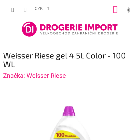
Přejít
NÁKUP
na
CZK
obsah
KOŠÍK
Weisser Riese gel 4,5L Color - 100
WL
Značka:
Weisser Riese