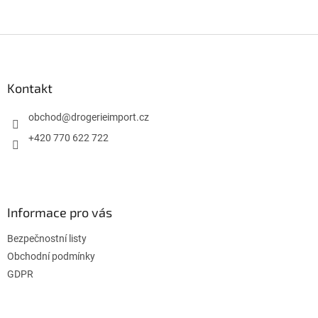
Z
á
p
a
Kontakt
t
í
obchod
@
drogerieimport.cz
+420 770 622 722
Informace pro vás
Bezpečnostní listy
Obchodní podmínky
GDPR