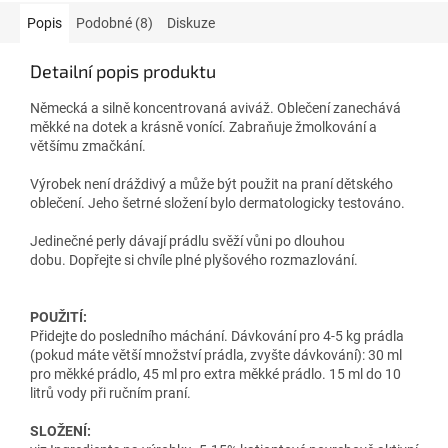
Popis
Podobné (8)
Diskuze
Detailní popis produktu
Německá a silně koncentrovaná aviváž. Oblečení zanechává
měkké na dotek a krásně vonící. Zabraňuje žmolkování a
většímu zmačkání.
Výrobek není dráždivý a může být použit na praní dětského
oblečení. Jeho šetrné složení bylo dermatologicky testováno.
Jedinečné perly dávají prádlu svěží vůni po dlouhou
dobu. Dopřejte si chvíle plné plyšového rozmazlování.
POUŽITÍ:
Přidejte do posledního máchání. Dávkování pro 4-5 kg prádla
(pokud máte větší množství prádla, zvyšte dávkování): 30 ml
pro měkké prádlo, 45 ml pro extra měkké prádlo. 15 ml do 10
litrů vody při ručním praní.
SLOŽENÍ: