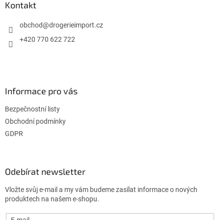
a
Kontakt
t
í
obchod
@
drogerieimport.cz
+420 770 622 722
Informace pro vás
Bezpečnostní listy
Obchodní podmínky
GDPR
Odebírat newsletter
Vložte svůj e-mail a my vám budeme zasílat informace o nových
produktech na našem e-shopu.