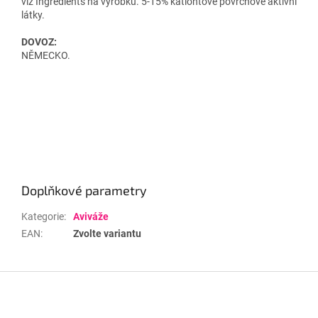
viz Ingredients na výrobku. 5-15% kationtové povrchově aktivní
látky.
DOVOZ:
NĚMECKO.
Doplňkové parametry
Kategorie
:
Aviváže
EAN
:
Zvolte variantu
Z
á
p