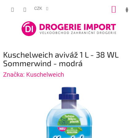
Přejít
NÁKUP
na
CZK
obsah
KOŠÍK
Kuschelweich aviváž 1 L - 38 WL
Sommerwind - modrá
Značka:
Kuschelweich