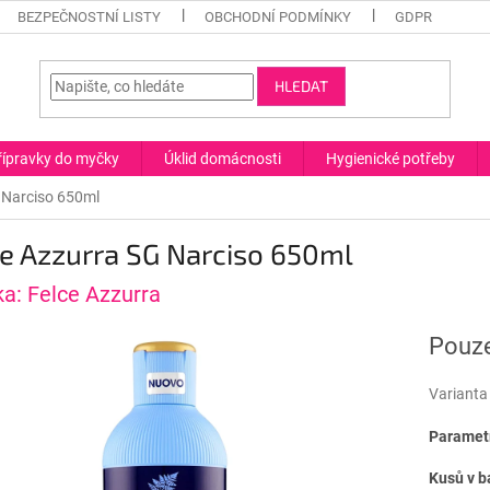
BEZPEČNOSTNÍ LISTY
OBCHODNÍ PODMÍNKY
GDPR
HLEDAT
řípravky do myčky
Úklid domácnosti
Hygienické potřeby
 Narciso 650ml
e Azzurra SG Narciso 650ml
ka:
Felce Azzurra
Pouze
Varianta
Parametr
Kusů v b