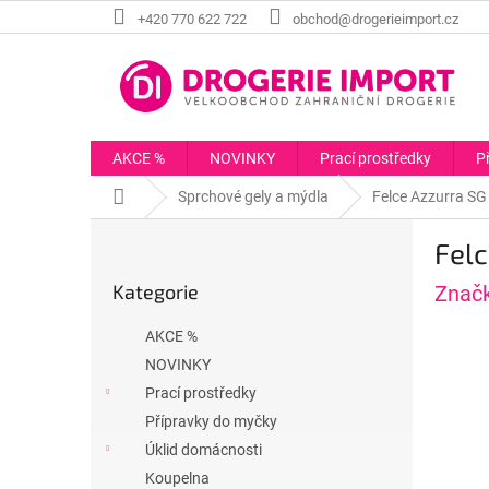
Přejít
+420 770 622 722
obchod@drogerieimport.cz
na
obsah
AKCE %
NOVINKY
Prací prostředky
P
Domů
Sprchové gely a mýdla
Felce Azzurra SG
P
Felc
o
Přeskočit
s
Kategorie
Znač
kategorie
t
r
AKCE %
a
NOVINKY
n
Prací prostředky
n
í
Přípravky do myčky
p
Úklid domácnosti
a
Koupelna