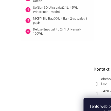
Ocean
Softlan 3D Ultra aviváž 1L-45WL
Windfrisch - modrá
NICKY Big Bag XXL 48ks - 2-vr. toaletní
papír
Deluxe Enzo gel 4L 2in1 Universal -
100WL
Z
á
p
a
t
Kontakt
í
obcho
t.cz
+420 
Tento web p