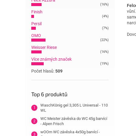
Felce Azzura
(16%)
Felc
vůní
Finish
(4%)
same
narc
Persil
(7%)
Dovoz
OMO
(22%)
Weisser Riese
(16%)
Více známých značek
(19%)
Počet hlasů:
509
Top 6 produktů
WaschKönig gel 3,305 L Universal - 110
WL
WC Meister závěska do WC 45g barvící
- Alpen Frisch
wOOm WC závěska 4x50g barvící -