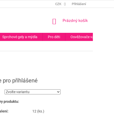
CZK
Přihlášení
NÁKUPNÍ
Prázdný košík
KOŠÍK
Sprchové gely a mýdla
Pro děti
Osvěžovače vzduchu
 pro přihlášené
y produktu:
alení:
12 (ks.)