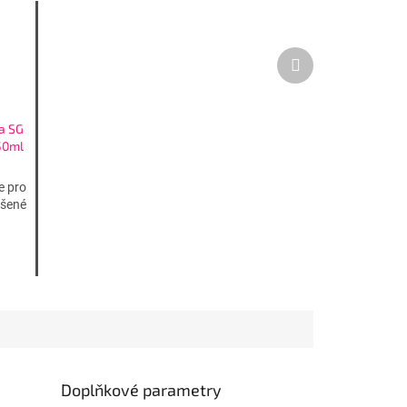
Další
produkt
a SG
50ml
e pro
ášené
Doplňkové parametry