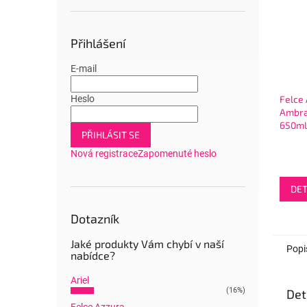
Přihlášení
E-mail
Heslo
Felce
Ambra
650ml
PŘIHLÁSIT SE
Nová registrace
Zapomenuté heslo
DET
Dotazník
Jaké produkty Vám chybí v naší
Popi
nabídce?
Ariel
(16%)
Det