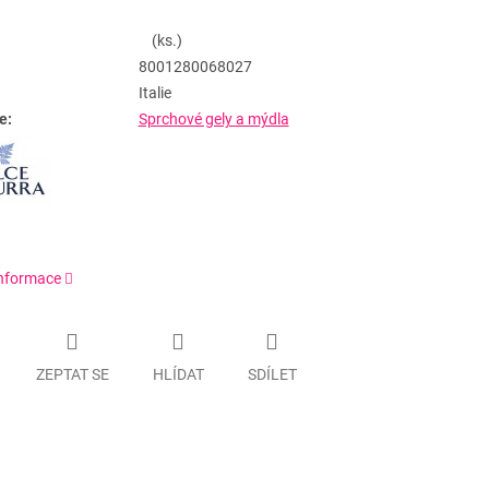
(ks.)
8001280068027
Italie
e:
Sprchové gely a mýdla
informace
ZEPTAT SE
HLÍDAT
SDÍLET