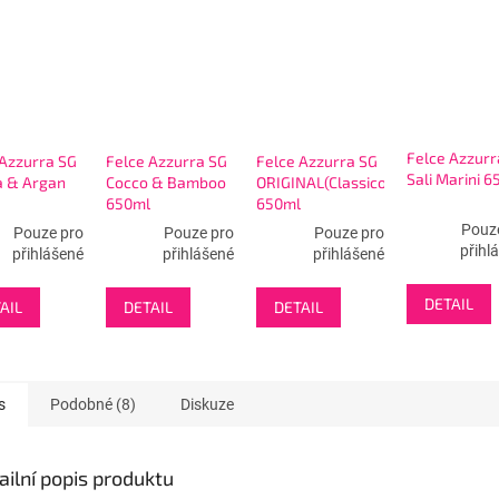
Felce Azzurr
 Azzurra SG
Felce Azzurra SG
Felce Azzurra SG
Sali Marini 6
 & Argan
Cocco & Bamboo
ORIGINAL(Classico)
650ml
650ml
Pouz
Pouze pro
Pouze pro
Pouze pro
přihl
přihlášené
přihlášené
přihlášené
DETAIL
AIL
DETAIL
DETAIL
s
Podobné (8)
Diskuze
ailní popis produktu