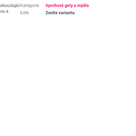
okouzlující
Kategorie
:
Sprchové gely a mýdla
kou a
EAN
:
Zvolte variantu