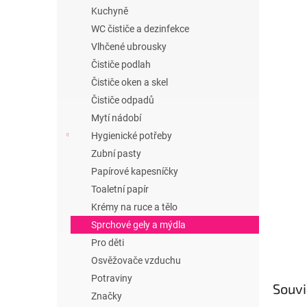
n
Kuchyně
e
WC čističe a dezinfekce
l
Vlhčené ubrousky
Čističe podlah
Čističe oken a skel
Čističe odpadů
Mytí nádobí
Hygienické potřeby
Zubní pasty
Papírové kapesníčky
Toaletní papír
Krémy na ruce a tělo
Sprchové gely a mýdla
Pro děti
Osvěžovače vzduchu
Potraviny
Souvi
Značky