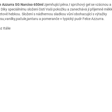
e Azzurra SG Narciso 650ml
zjemňující pěna
/
sprchový gel se vzácnou a 
. Díky speciálnímu složení čistí Vaši pokožku a zanechává jí příjemně měk
tově hebkou. Složení s nádhernou sladkou vůní obohacující s výtažky
isu,vanilky,pačule,jantaru a pomeranče + typický pudr Felce Azzurra.
 Itálie