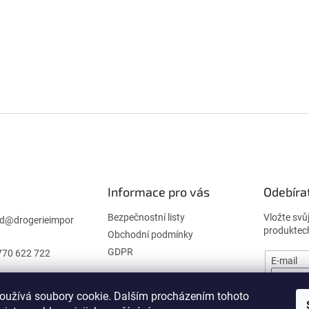
Informace pro vás
Odebíra
Bezpečnostní listy
Vložte svů
d
@
drogerieimpor
produktec
Obchodní podmínky
GDPR
770 622 722
E-mail
oužívá soubory cookie. Dalším procházením tohoto
PŘIHL