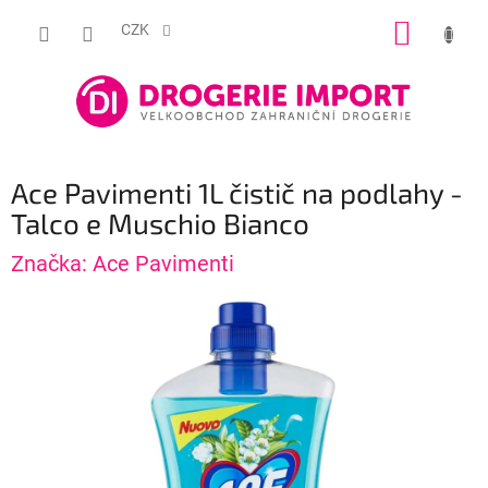
Přejít
NÁKUP
na
CZK
obsah
KOŠÍK
Ace Pavimenti 1L čistič na podlahy -
Talco e Muschio Bianco
Značka:
Ace Pavimenti