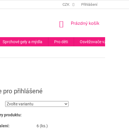
CZK
Přihlášení
NÁKUPNÍ
Prázdný košík
KOŠÍK
Sprchové gely a mýdla
Pro děti
Osvěžovače vzduchu
 pro přihlášené
y produktu:
alení:
6 (ks.)