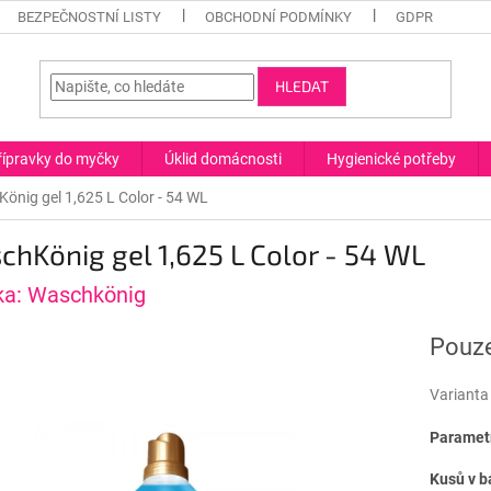
BEZPEČNOSTNÍ LISTY
OBCHODNÍ PODMÍNKY
GDPR
HLEDAT
řípravky do myčky
Úklid domácnosti
Hygienické potřeby
önig gel 1,625 L Color - 54 WL
hKönig gel 1,625 L Color - 54 WL
ka:
Waschkönig
Pouze
Varianta
Parametr
Kusů v b