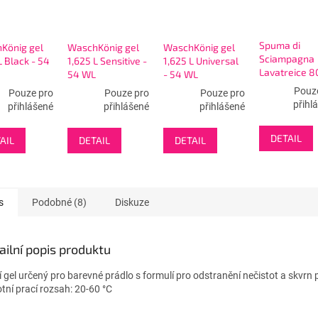
Spuma di
König gel
WaschKönig gel
WaschKönig gel
Sciampagna
L Black - 54
1,625 L Sensitive -
1,625 L Universal
Lavatreice 8
54 WL
- 54 WL
Colore Puro
Pouz
Pouze pro
Pouze pro
Pouze pro
- prací gel
přihl
přihlášené
přihlášené
přihlášené
DETAIL
AIL
DETAIL
DETAIL
s
Podobné (8)
Diskuze
ailní popis produktu
í gel určený pro barevné prádlo s formulí pro odstranění nečistot a skvrn 
otní prací rozsah: 20-60 °C