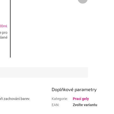
produkt
00ml
 16W
e pro
ášené
Doplňkové parametry
při zachování barev.
Kategorie
:
Prací gely
EAN
:
Zvolte variantu