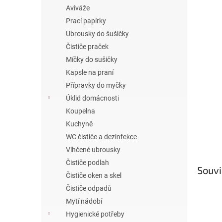
n
Aviváže
e
Prací papírky
l
Ubrousky do šušičky
Čističe praček
Míčky do sušičky
Kapsle na praní
Přípravky do myčky
Úklid domácnosti
Koupelna
Kuchyně
WC čističe a dezinfekce
Vlhčené ubrousky
Čističe podlah
Souvi
Čističe oken a skel
Čističe odpadů
Mytí nádobí
Hygienické potřeby