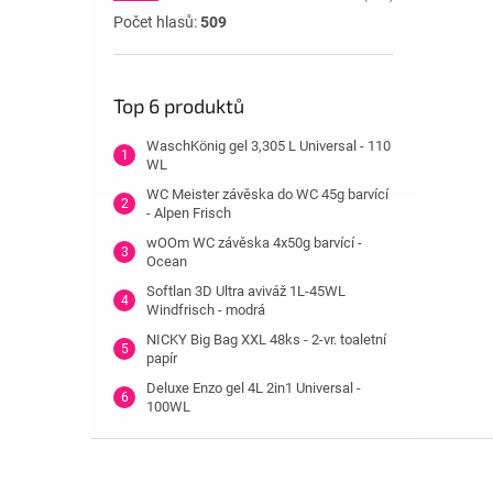
Počet hlasů:
509
Top 6 produktů
WaschKönig gel 3,305 L Universal - 110
WL
WC Meister závěska do WC 45g barvící
- Alpen Frisch
wOOm WC závěska 4x50g barvící -
Ocean
Softlan 3D Ultra aviváž 1L-45WL
Windfrisch - modrá
NICKY Big Bag XXL 48ks - 2-vr. toaletní
papír
Deluxe Enzo gel 4L 2in1 Universal -
100WL
Z
á