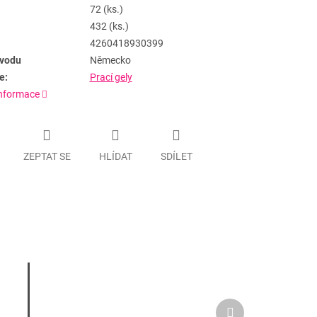
72 (ks.)
432 (ks.)
4260418930399
vodu
Německo
e:
Prací gely
informace
ZEPTAT SE
HLÍDAT
SDÍLET
Další