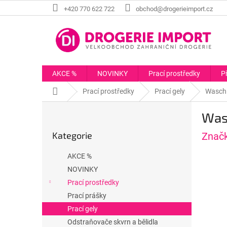
Přejít
+420 770 622 722
obchod@drogerieimport.cz
na
obsah
AKCE %
NOVINKY
Prací prostředky
P
Domů
Prací prostředky
Prací gely
WaschK
P
Wasc
o
Přeskočit
s
Kategorie
Znač
kategorie
t
r
AKCE %
a
NOVINKY
n
Prací prostředky
n
í
Prací prášky
p
Prací gely
a
Odstraňovače skvrn a bělidla