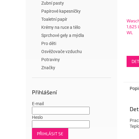
Zubní pasty
Papírové kapesníčky
Toaletní papír
Wasch
1,625 
Krémy na ruce a tělo
WL
Sprchové gely a mýdla
Pro děti
Osvěžovače vzduchu
Potraviny
DET
Značky
Popi
Přihlášení
E-mail
Det
Heslo
Prac
Tepl
PŘIHLÁSIT SE