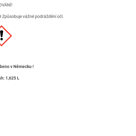
OVÁNÍ!
 Způsobuje vážné podráždění očí.
beno v Německu !
h: 1,625 L