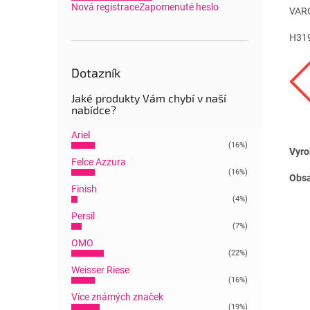
Nová registrace
Zapomenuté heslo
VAR
H319
Dotazník
Jaké produkty Vám chybí v naší
nabídce?
Ariel
(16%)
Vyro
Felce Azzura
(16%)
Obsa
Finish
(4%)
Persil
(7%)
OMO
(22%)
Weisser Riese
(16%)
Více známých značek
(19%)