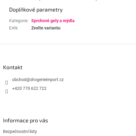
Doplňkové parametry
Kategorie
:
Sprchové gely a mýdla
EAN
:
Zvolte variantu
Z
á
p
a
Kontakt
t
í
obchod
@
drogerieimport.cz
+420 770 622 722
Informace pro vás
Bezpečnostní listy