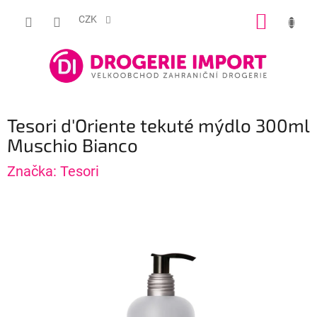
Přejít
NÁKUP
na
CZK
obsah
KOŠÍK
Tesori d'Oriente tekuté mýdlo 300ml
Muschio Bianco
Značka:
Tesori